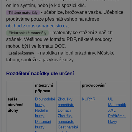
online systém, nebo je k dispozici klíč.
- učebnice, brožovaná vazba. Učebnice
Tištěné materiály
prodáváme pouze přes náš eshop na adrese
obchod.zkousky-nanecisto.cz
.
- materiály ke stažení z našich
Elektronické materiály
stránek. Většinou ve formátu PDF, některé soubory
mohou být i ve formátu DOC.
- nabídka na letní prázdniny. Městské
Letní prázdniny
tábory, soutěže a jazykové kurzy.
Rozdělení nabídky dle určení
intenzivní
procvičování
příprava
spíše
Dlouhodobé
Zkoušky
KURÝR
ÚL
otevřené
kurzy
nanečisto
Matematika
úlohy
Nedělní
Domácí
XXL
kurzy
Zkoušky
Počítáme z
Distanční
nanečisto
hlavy
kurzy
Češtinářská