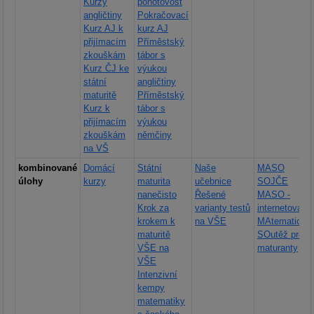
Kurzy
pohotovost
angličtiny
Pokračovací
Kurz AJ k
kurz AJ
přijímacím
Příměstský
zkouškám
tábor s
Kurz ČJ ke
výukou
státní
angličtiny
maturitě
Příměstský
Kurz k
tábor s
přijímacím
výukou
zkouškám
němčiny
na VŠ
kombinované
Domácí
Státní
Naše
MASO
úlohy
kurzy
maturita
učebnice
SOJČE
nanečisto
Řešené
MASO -
Krok za
varianty testů
internetová
krokem k
na VŠE
MAtematická
maturitě
SOutěž pro
VŠE na
maturanty
VŠE
Intenzivní
kempy
matematiky