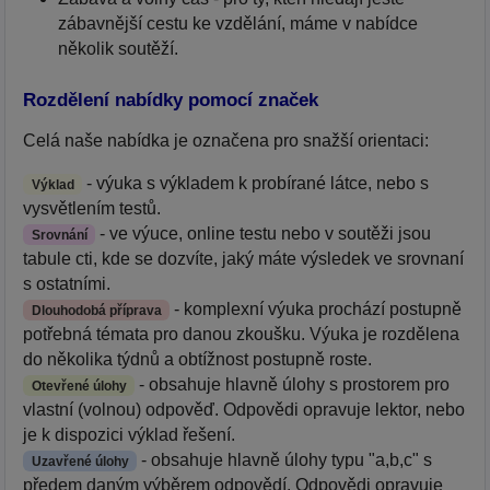
zábavnější cestu ke vzdělání, máme v nabídce
několik soutěží.
Rozdělení nabídky pomocí značek
Celá naše nabídka je označena pro snažší orientaci:
- výuka s výkladem k probírané látce, nebo s
Výklad
vysvětlením testů.
- ve výuce, online testu nebo v soutěži jsou
Srovnání
tabule cti, kde se dozvíte, jaký máte výsledek ve srovnaní
s ostatními.
- komplexní výuka prochází postupně
Dlouhodobá příprava
potřebná témata pro danou zkoušku. Výuka je rozdělena
do několika týdnů a obtížnost postupně roste.
- obsahuje hlavně úlohy s prostorem pro
Otevřené úlohy
vlastní (volnou) odpověď. Odpovědi opravuje lektor, nebo
je k dispozici výklad řešení.
- obsahuje hlavně úlohy typu "a,b,c" s
Uzavřené úlohy
předem daným výběrem odpovědí. Odpovědi opravuje