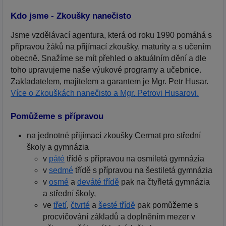
Kdo jsme - Zkoušky nanečisto
Jsme vzdělávací agentura, která od roku 1990 pomáhá s
přípravou žáků na přijímací zkoušky, maturity a s učením
obecně. Snažíme se mít přehled o aktuálním dění a dle
toho upravujeme naše výukové programy a učebnice.
Zakladatelem, majitelem a garantem je Mgr. Petr Husar.
Více o Zkouškách nanečisto a Mgr. Petrovi Husarovi.
Pomůžeme s přípravou
na jednotné přijímací zkoušky Cermat pro střední
školy a gymnázia
v
páté
třídě s přípravou na osmiletá gymnázia
v
sedmé
třídě s přípravou na šestiletá gymnázia
v
osmé
a
deváté třídě
pak na čtyřletá gymnázia
a střední školy,
ve
třetí
,
čtvrté
a
šesté třídě
pak pomůžeme s
procvičování základů a doplněním mezer v