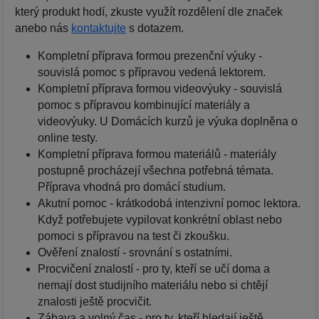
který produkt hodí, zkuste využít rozdělení dle značek
anebo nás
kontaktujte
s dotazem.
Kompletní příprava formou prezenční výuky -
souvislá pomoc s přípravou vedená lektorem.
Kompletní příprava formou videovýuky - souvislá
pomoc s přípravou kombinující materiály a
videovýuky. U Domácích kurzů je výuka doplněna o
online testy.
Kompletní příprava formou materiálů - materiály
postupně procházejí všechna potřebná témata.
Příprava vhodná pro domácí studium.
Akutní pomoc - krátkodobá intenzivní pomoc lektora.
Když potřebujete vypilovat konkrétní oblast nebo
pomoci s přípravou na test či zkoušku.
Ověření znalostí - srovnání s ostatními.
Procvičení znalostí - pro ty, kteří se učí doma a
nemají dost studijního materiálu nebo si chtějí
znalosti ještě procvičit.
Zábava a volný čas - pro ty, kteří hledají ještě