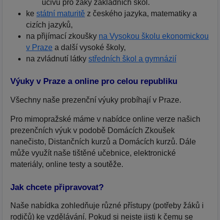
učivu pro žáky základních škol.
ke
státní maturitě
z českého jazyka, matematiky a
cizích jazyků,
na přijímací zkoušky
na Vysokou školu ekonomickou
v Praze
a další vysoké školy,
na zvládnutí látky
středních škol a gymnázií
Výuky v Praze a online pro celou republiku
Všechny naše prezenční výuky probíhají v Praze.
Pro mimopražské máme v nabídce online verze našich
prezenčních výuk v podobě Domácích Zkoušek
nanečisto, Distančních kurzů a Domácích kurzů. Dále
může využít naše tištěné učebnice, elektronické
materiály, online testy a soutěže.
Jak chcete připravovat?
Naše nabídka zohledňuje různé přístupy (potřeby žáků i
rodičů) ke vzdělávání. Pokud si nejste jisti k čemu se