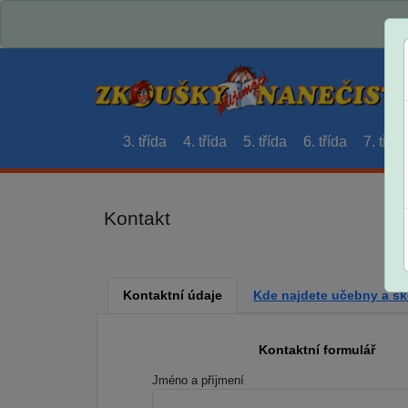
3. třída
4. třída
5. třída
6. třída
7. třída
Kontakt
Kontaktní údaje
Kde najdete učebny a šk
Kontaktní formulář
Jméno a příjmení