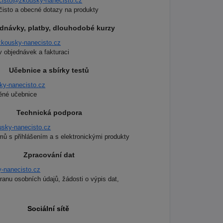
cisto@zkousky-nanecisto.cz
isto a obecné dotazy na produkty
dnávky, platby, dlouhodobé kurzy
kousky-nanecisto.cz
v objednávek a fakturaci
Učebnice a sbírky testů
y-nanecisto.cz
těné učebnice
Technická podpora
sky-nanecisto.cz
mů s přihlášením a s elektronickými produkty
Zpracování dat
-nanecisto.cz
anu osobních údajů, žádosti o výpis dat,
Sociální sítě