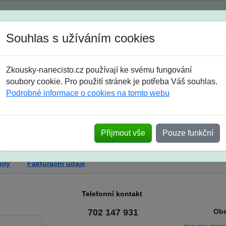
Spustili jsme přihlašování na školní rok 2026/2027!
Souhlas s užíváním cookies
Jak si vybrat
Časté dotazy
Zkousky-nanecisto.cz používají ke svému fungování
8. třída
9. třída
střední
maturanti
soutěže
prázdniny
soubory cookie. Pro použití stránek je potřeba Váš souhlas.
Podrobné informace o cookies na tomto webu
Přijmout vše
Pouze funkční
oly
Fakturační údaje
Telefonní kontakt
702 147 931
Obe