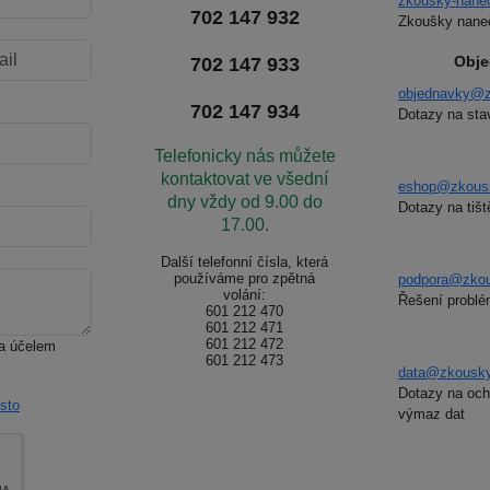
zkousky-nane
702 147 932
Zkoušky naneč
Obje
702 147 933
objednavky@z
702 147 934
Dotazy na sta
Telefonicky nás můžete
kontaktovat ve všední
eshop@zkousk
dny vždy od 9.00 do
Dotazy na tiš
17.00.
Další telefonní čísla, která
používáme pro zpětná
podpora@zkou
volání:
Řešení problé
601 212 470
601 212 471
601 212 472
za účelem
601 212 473
data@zkousky
Dotazy na ochr
sto
výmaz dat