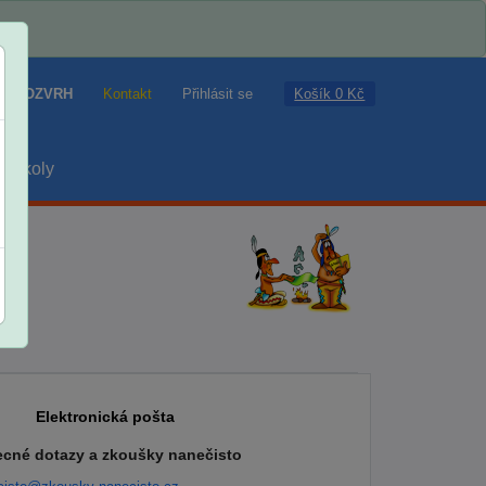
Košík 0 Kč
ROZVRH
Kontakt
Přihlásit se
školy
Elektronická pošta
cné dotazy a zkoušky nanečisto