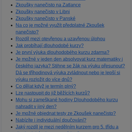
Zkoušky nanečisto na Zatlance
Zkoušky nanečisto v Libni
Zkoušky nanečisto v Panské
Na co je možné využít předplatné Zkoušek
nanečisto?
Rozdíl mezi otevřenou a uzavřenou úlohou
Jak probíhají dlouhodobé kurzy?
Je první výuka dlouhodobého kurzu zdarma?
Je možné v jeden den absolvovat kurz matematiky i
českého jazyka? Stihne se žák na výuku přesunout?
Dá se tříhodinová výuka zvládnout nebo je lepší si
výuku rozložit do více dnů?
Co dělat když je termín plný?
Lze nastoupit do již běžících kurzů?
Mohu si zameškané hodiny Dlouhodobého kurzu
nahradit v jiný den?
Je možné objednat testy ze Zkoušek nanečisto?
Nabízíte i individuální doučování?
Jaký rozdíl je mezi nedělním kurzem pro 5. třídu a