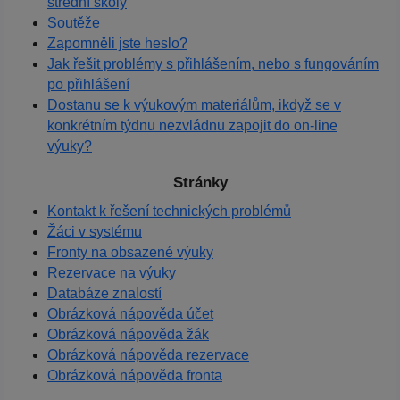
střední školy
Soutěže
Zapomněli jste heslo?
Jak řešit problémy s přihlášením, nebo s fungováním
po přihlášení
Dostanu se k výukovým materiálům, ikdyž se v
konkrétním týdnu nezvládnu zapojit do on-line
výuky?
Stránky
Kontakt k řešení technických problémů
Žáci v systému
Fronty na obsazené výuky
Rezervace na výuky
Databáze znalostí
Obrázková nápověda účet
Obrázková nápověda žák
Obrázková nápověda rezervace
Obrázková nápověda fronta