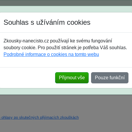
Spustili jsme přihlašování na školní rok 2026/2027!
Souhlas s užíváním cookies
Jak si vybrat
Časté dotazy
Zkousky-nanecisto.cz používají ke svému fungování
8. třída
9. třída
střední
maturanti
soutěže
prázdniny
soubory cookie. Pro použití stránek je potřeba Váš souhlas.
Podrobné informace o cookies na tomto webu
Přijmout vše
Pouze funkční
e ohlasy po skutečných přijímacích zkouškách