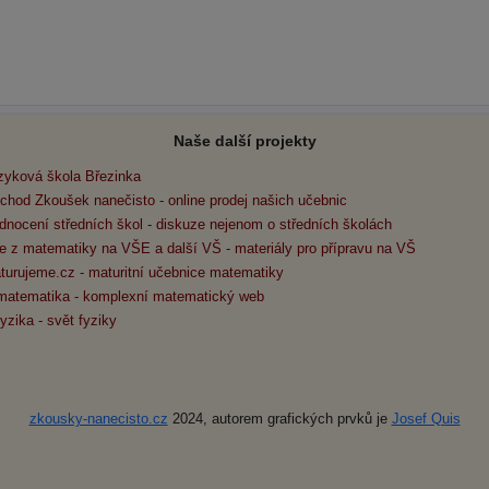
Naše další projekty
zyková škola Březinka
chod Zkoušek nanečisto - online prodej našich učebnic
dnocení středních škol - diskuze nejenom o středních školách
e z matematiky na VŠE a další VŠ - materiály pro přípravu na VŠ
turujeme.cz - maturitní učebnice matematiky
matematika - komplexní matematický web
yzika - svět fyziky
zkousky-nanecisto.cz
2024, autorem grafických prvků je
Josef Quis