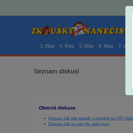
3. třída
4. třída
5. třída
6. třída
7. třída
Seznam diskusí
Obecné diskuse
Diskuse Jak jste dopadli u zkoušek na SŠ? Vaš
Diskuse Jak se vám líbí naše kurzy