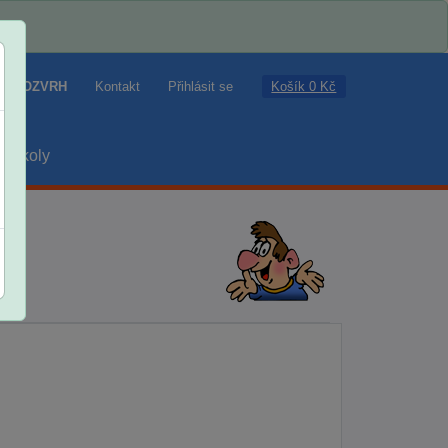
Košík 0 Kč
ROZVRH
Kontakt
Přihlásit se
školy