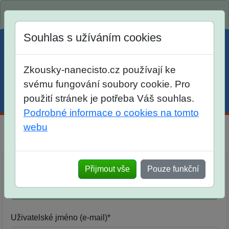
Spustili jsme přihlašování na školní rok 2026/2027!
Souhlas s užíváním cookies
Zkousky-nanecisto.cz používají ke
svému fungování soubory cookie. Pro
použití stránek je potřeba Váš souhlas.
Menu
Účet
Košík
Podrobné informace o cookies na tomto
webu
Přihlásit se
Žáci, kteří chodí na Zkoušky nanečisto, najdou
Přijmout vše
Pouze funkční
nově ve svých účtech videořešení nově
navštívených termínů.
Uživatelské jméno (e-mail)*