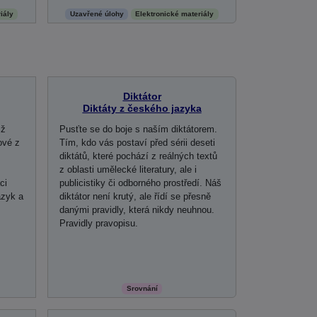
iály
Uzavřené úlohy
Elektronické materiály
Diktátor
Diktáty z českého jazyka
iž
Pusťte se do boje s naším diktátorem.
ové z
Tím, kdo vás postaví před sérii deseti
diktátů, které pochází z reálných textů
z oblasti umělecké literatury, ale i
ci
publicistiky či odborného prostředí. Náš
azyk a
diktátor není krutý, ale řídí se přesně
danými pravidly, která nikdy neuhnou.
Pravidly pravopisu.
Srovnání