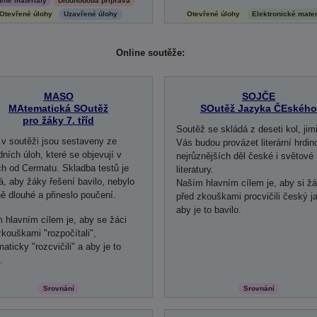
těné materiály
Dlouhodobá příprava
Otevřené úlohy
Uzavřené úlohy
Otevřené úlohy
Elektronické mater
Online soutěže:
MASO
SOJČE
MAtematická SOutěž
SOutěž Jazyka ČEského
pro žáky 7. tříd
Soutěž se skládá z deseti kol, jim
 v soutěži jsou sestaveny ze
Vás budou provázet literární hrdin
dních úloh, které se objevují v
nejrůznějších děl české i světové
ch od Cermatu. Skladba testů je
literatury.
á, aby žáky řešení bavilo, nebylo
Naším hlavním cílem je, aby si žá
ě dlouhé a přineslo poučení.
před zkouškami procvičili český j
aby je to bavilo.
 hlavním cílem je, aby se žáci
zkouškami "rozpočítali",
aticky "rozcvičili" a aby je to
.
Srovnání
Srovnání