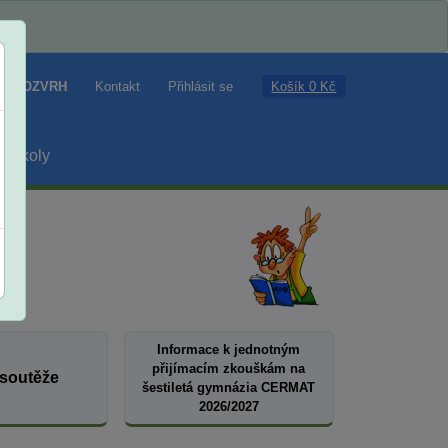
Košík 0 Kč
ROZVRH
Kontakt
Přihlásit se
školy
Informace k jednotným
přijímacím zkouškám na
 soutěže
šestiletá gymnázia CERMAT
2026/2027