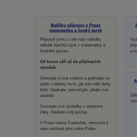
Balíčky přípravy v Praze
matematika a český jazyk
Připravili jsme z celé naší nabídky
Vyz
několik balíčků výuk z matematiky a
jin
českého jazyka.
a s
Od konce září až do přijímacích
zkoušek.
Otestujte si své znalosti a podívejte se
A
spolu s lektory na to, jak jste měli úlohy
řešit. Opakujte, procvičujte, pilujte své
Záb
znalosti.
výu
Srovnejte své výsledky s ostatními
žáky. Sledujte svůj postup.
V Praze máme 8 poboček, nemusíte k
nám cestovat přes celou Prahu.