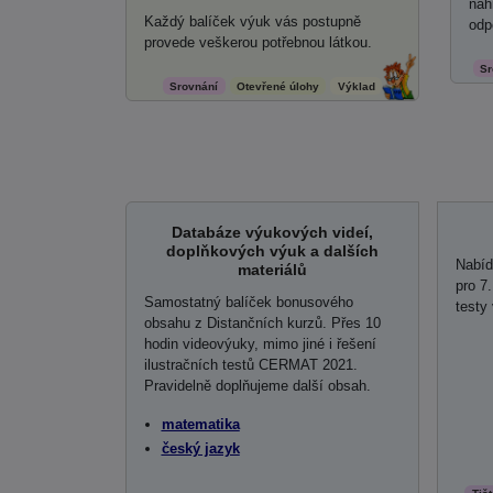
nah
Každý balíček výuk vás postupně
odp
provede veškerou potřebnou látkou.
Sr
Srovnání
Otevřené úlohy
Výklad
Databáze výukových videí,
doplňkových výuk a dalších
Nabíd
materiálů
pro 7
Samostatný balíček bonusového
testy
obsahu z Distančních kurzů. Přes 10
hodin videovýuky, mimo jiné i řešení
ilustračních testů CERMAT 2021.
Pravidelně doplňujeme další obsah.
matematika
český jazyk