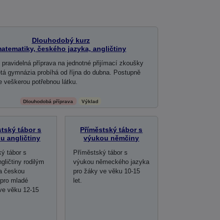
Dlouhodobý kurz
atematiky, českého jazyka, angličtiny
í pravidelná příprava na jednotné přijímací zkoušky
etá gymnázia probíhá od října do dubna. Postupně
 veškerou potřebnou látku.
Dlouhodobá příprava
Výklad
tský tábor s
Příměstský tábor s
u angličtiny
výukou němčiny
ý tábor s
Příměstský tábor s
gličtiny rodilým
výukou německého jazyka
a českou
pro žáky ve věku 10-15
 pro mladé
let.
ve věku 12-15