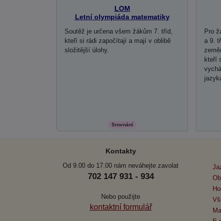
LOM
Letní olympiáda matematiky
Soutěž je určena všem žákům 7. tříd,
Pro ž
kteří si rádi započítají a mají v oblibě
a 9. t
složitější úlohy.
zeměm
kteří 
vychá
jazyka
Srovnání
Kontakty
Od 9.00 do 17.00 nám neváhejte zavolat
Ja
702 147 931 - 934
Ob
Ho
Nebo použijte
Vš
kontaktní formulář
Ma