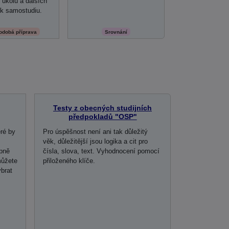
úkolů a dalších
 k samostudiu.
odobá příprava
Srovnání
Testy z obecných studijních
předpokladů "OSP"
eré by
Pro úspěšnost není ani tak důležitý
věk, důležitější jsou logika a cit pro
upně
čísla, slova, text. Vyhodnocení pomocí
můžete
přiloženého klíče.
brat