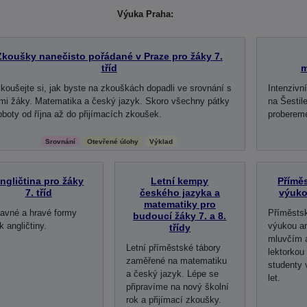
Výuka Praha:
Zkoušky nanečisto pořádané v Praze pro žáky 7.
tříd
m
koušejte si, jak byste na zkouškách dopadli ve srovnání s
Intenzivn
ými žáky. Matematika a český jazyk. Skoro všechny pátky
na Šestil
oboty od října až do přijímacích zkoušek.
probereme
Srovnání
Otevřené úlohy
Výklad
ngličtina pro žáky
Letní kempy
Příměs
7. tříd
českého jazyka a
výuko
matematiky pro
avné a hravé formy
Příměstsk
budoucí žáky 7. a 8.
k angličtiny.
výukou an
třídy
mluvčím 
Letní příměstské tábory
lektorkou
zaměřené na matematiku
studenty 
a český jazyk. Lépe se
let.
připravíme na nový školní
rok a přijímací zkoušky.