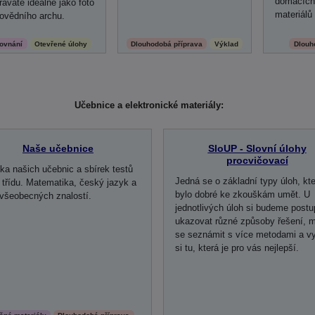
domácích 
ráváte ideálně jako foto
materiálů
ovědního archu.
ovnání
Otevřené úlohy
Dlouhodobá příprava
Výklad
Dlouh
Učebnice a elektronické materiály:
Naše učebnice
SloUP - Slovní úlohy
procvičovací
ka našich učebnic a sbírek testů
Jedná se o základní typy úloh, kt
. třídu. Matematika, český jazyk a
bylo dobré ke zkouškám umět. U
 všeobecných znalostí.
jednotlivých úloh si budeme post
ukazovat různé způsoby řešení, 
se seznámit s více metodami a vy
si tu, která je pro vás nejlepší.