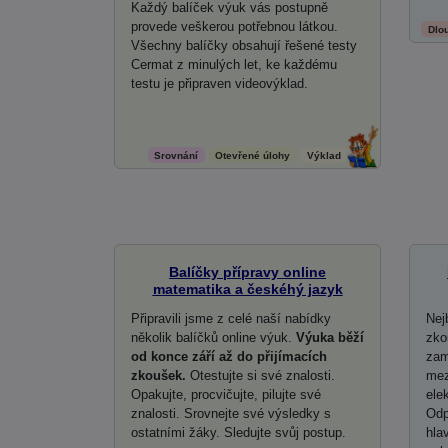
Každý balíček výuk vás postupně
provede veškerou potřebnou látkou.
Dlo
Všechny balíčky obsahují řešené testy
Cermat z minulých let, ke každému
testu je připraven videovýklad.
Srovnání
Otevřené úlohy
Výklad
Balíčky přípravy online
matematika a českéhý jazyk
Připravili jsme z celé naší nabídky
Nej
několik balíčků online výuk.
Výuka běží
zko
od konce září až do přijímacích
zam
zkoušek.
Otestujte si své znalosti.
mez
Opakujte, procvičujte, pilujte své
ele
znalosti. Srovnejte své výsledky s
Odp
ostatními žáky. Sledujte svůj postup.
hla