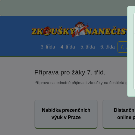
3. třída
4. třída
5. třída
6. třída
7. třída
Příprava pro žáky 7. tříd.
Příprava na jednotné přijímací zkoušky na šestiletá gym
Nabídka prezenčních
Distančn
výuk v Praze
online 