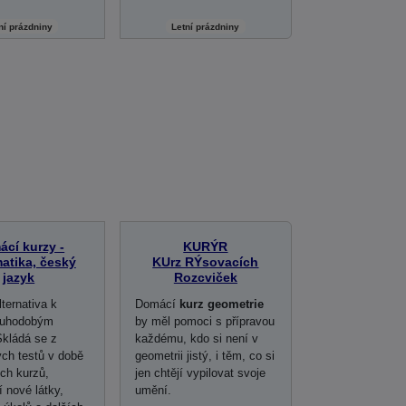
ní prázdniny
Letní prázdniny
cí kurzy -
KURÝR
atika, český
KUrz RÝsovacích
jazyk
Rozcviček
ternativa k
Domácí
kurz geometrie
ouhodobým
by měl pomoci s přípravou
kládá se z
každému, kdo si není v
ých testů v době
geometrii jistý, i těm, co si
ch kurzů,
jen chtějí vypilovat svoje
í nové látky,
umění.