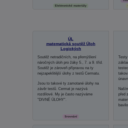
Tiš
Elektronické materiály
ÚL
matematická soutěž Úloh
Logických
Soutěž netradičních, na přemýšlení
Testy
náročných úloh pro žáky 5., 7. a 9. tříd.
zákla
Soutěž je zároveň přípravou na ty
teste
nejzapeklitější úlohy z testů Cermatu.
takov
únavn
Jsou to takové ty zamotané úlohy na
závěr testů. Cermat je nazývá
Naším
rozdílové. My je často nazýváme
před 
"DIVNÉ ÚLOHY".
matem
bavilo
Srovnání