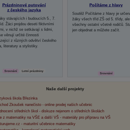
Prázdninové putování
Počítáme z hlavy
z českého jazyka
Soutěž Počítáme z hlavy je určen
áky stávajících i budoucích 5., 7.
žáky všech tříd ZŠ od 5. třídy, ale
říd. Žáci projdou deseti fiktivními
všechny ostatní včetně rodičů. St
i, v nichž se setkávají s lidmi,
jen objednat a můžete začít.
se věnují určité činnosti
zející z různých odvětví českého
, literatury a stylistiky.
Srovnání
Letní prázdniny
Srovnání
Naše další projekty
zyková škola Březinka
chod Zkoušek nanečisto - online prodej našich učebnic
dnocení středních škol - diskuze nejenom o středních školách
e z matematiky na VŠE a další VŠ - materiály pro přípravu na VŠ
turujeme.cz - maturitní učebnice matematiky