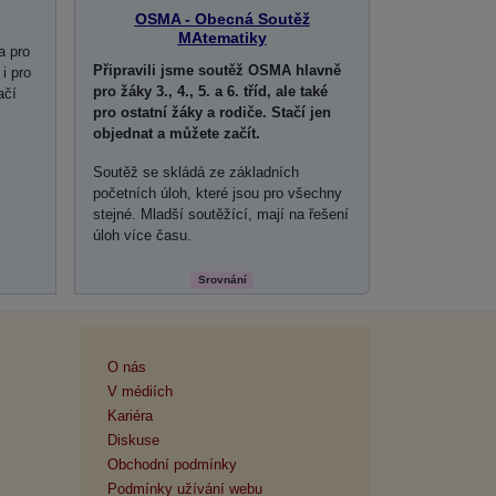
OSMA - Obecná Soutěž
MAtematiky
a pro
Připravili jsme soutěž OSMA hlavně
 i pro
pro žáky 3., 4., 5. a 6. tříd, ale také
ačí
pro ostatní žáky a rodiče. Stačí jen
objednat a můžete začít.
Soutěž se skládá ze základních
početních úloh, které jsou pro všechny
stejné. Mladší soutěžící, mají na řešení
úloh více času.
Srovnání
O nás
V médiích
Kariéra
Diskuse
Obchodní podmínky
Podmínky užívání webu