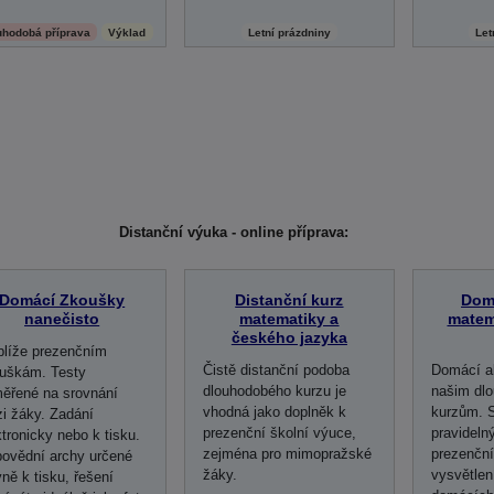
uhodobá příprava
Výklad
Letní prázdniny
Let
Distanční výuka - online příprava:
Domácí Zkoušky
Distanční kurz
Domá
nanečisto
matematiky a
matem
českého jazyka
blíže prezenčním
Čistě distanční podoba
Domácí al
uškám. Testy
dlouhodobého kurzu je
našim dl
ěřené na srovnání
vhodná jako doplněk k
kurzům. S
i žáky. Zadání
prezenční školní výuce,
pravideln
ktronicky nebo k tisku.
zejména pro mimopražské
prezenční
ovědní archy určené
žáky.
vysvětlen
vně k tisku, řešení