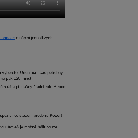
nformace
o náplni jednotlivých
si vyberete. Orientační čas potřebný
ovně pak 120 minut.
ém účtu příslušný školní rok. V roce
dispozici ke stažení předem.
Pozor!
dou úroveň je možné řešit pouze