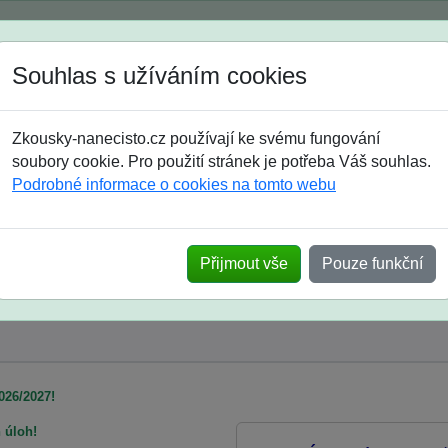
Spustili jsme přihlašování na školní rok 2026/2027!
Souhlas s užíváním cookies
Jak si vybrat
Časté dotazy
Zkousky-nanecisto.cz používají ke svému fungování
8. třída
9. třída
střední
maturanti
soutěže
prázdniny
soubory cookie. Pro použití stránek je potřeba Váš souhlas.
Podrobné informace o cookies na tomto webu
k pro žáky 7. tříd
Přijmout vše
Pouze funkční
026/2027!
h úloh!