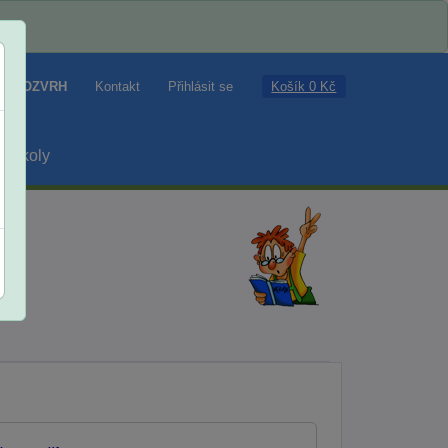
Košík 0 Kč
ROZVRH
Kontakt
Přihlásit se
školy