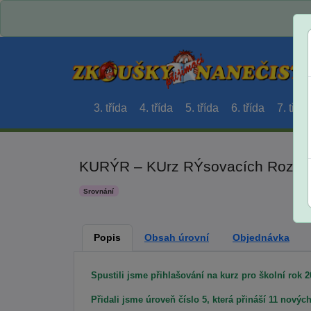
3. třída
4. třída
5. třída
6. třída
7. třída
KURÝR – KUrz RÝsovacích Rozcviče
Srovnání
Popis
Obsah úrovní
Objednávka
Spustili jsme přihlašování na kurz pro školní rok 2
Přidali jsme úroveň číslo 5, která přináší 11 novýc