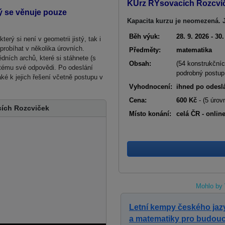
KUrz RÝsovacích Rozcviče
rý se věnuje pouze
Kapacita kurzu je neomezená. 
Běh výuk:
28. 9. 2026 - 30.
rý si není v geometrii jistý, tak i
 probíhat v několika úrovních.
Předměty:
matematika
ních archů, které si stáhnete (s
Obsah:
(54 konstrukčníc
tému své odpovědi. Po odeslání
podrobný postup
aké k jejich řešení včetně postupu v
Vyhodnocení:
ihned po odesl
Cena:
600 Kč
- (5 úrovn
ích Rozcviček
Místo konání:
celá ČR - onlin
Mohlo by 
Letní kempy českého jaz
a matematiky pro budouc