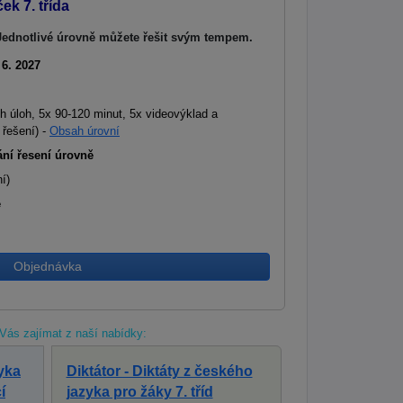
k 7. třída
Jednotlivé úrovně můžete řešit svým tempem.
 6. 2027
h úloh, 5x 90-120 minut, 5x videovýklad a
 řešení) -
Obsah úrovní
ání řesení úrovně
í)
e
Objednávka
Vás zajímat z naší nabídky:
yka
Diktátor - Diktáty z českého
í
jazyka pro žáky 7. tříd