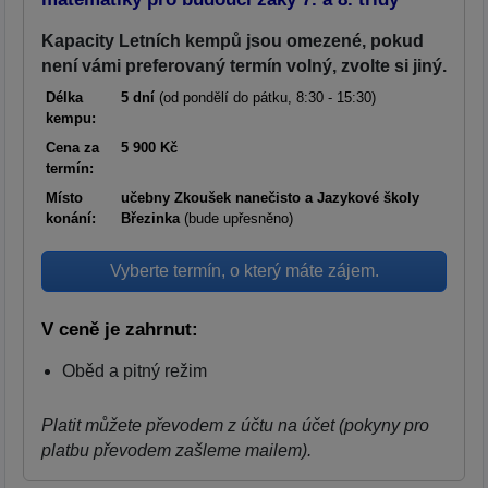
Kapacity Letních kempů jsou omezené, pokud
není vámi preferovaný termín volný, zvolte si jiný.
Délka
5 dní
(od pondělí do pátku, 8:30 - 15:30)
kempu:
Cena za
5 900 Kč
termín:
Místo
učebny Zkoušek nanečisto a Jazykové školy
konání:
Březinka
(bude upřesněno)
Vyberte termín, o který máte zájem.
V ceně je zahrnut:
Oběd a pitný režim
Platit můžete převodem z účtu na účet (pokyny pro
platbu převodem zašleme mailem).