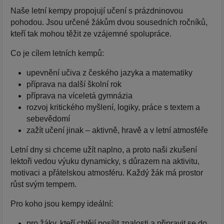
Naše letní kempy propojují učení s prázdninovou
pohodou. Jsou určené žákům dvou sousedních ročníků,
kteří tak mohou těžit ze vzájemné spolupráce.
Co je cílem letních kempů:
upevnění učiva z českého jazyka a matematiky
příprava na další školní rok
příprava na víceletá gymnázia
rozvoj kritického myšlení, logiky, práce s textem a
sebevědomí
zažít učení jinak – aktivně, hravě a v letní atmosféře
Letní dny si chceme užít naplno, a proto naši zkušení
lektoři vedou výuku dynamicky, s důrazem na aktivitu,
motivaci a přátelskou atmosféru. Každý žák má prostor
růst svým tempem.
Pro koho jsou kempy ideální:
pro žáky, kteří chtějí posílit znalosti a připravit se do