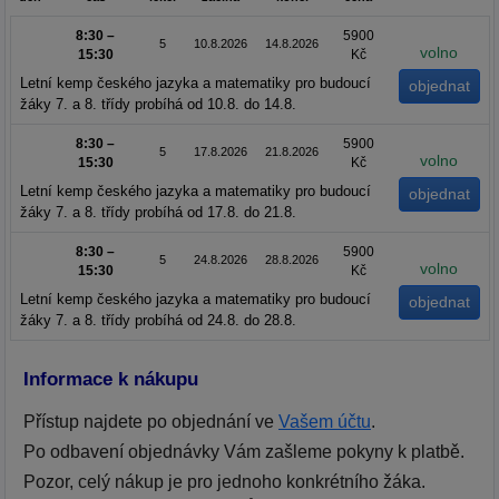
8:30 –
5900
5
10.8.2026
14.8.2026
volno
15:30
Kč
Letní kemp českého jazyka a matematiky pro budoucí
žáky 7. a 8. třídy probíhá od 10.8. do 14.8.
8:30 –
5900
5
17.8.2026
21.8.2026
volno
15:30
Kč
Letní kemp českého jazyka a matematiky pro budoucí
žáky 7. a 8. třídy probíhá od 17.8. do 21.8.
8:30 –
5900
5
24.8.2026
28.8.2026
volno
15:30
Kč
Letní kemp českého jazyka a matematiky pro budoucí
žáky 7. a 8. třídy probíhá od 24.8. do 28.8.
Informace k nákupu
Přístup najdete po objednání ve
Vašem účtu
.
Po odbavení objednávky Vám zašleme pokyny k platbě.
Pozor, celý nákup je pro jednoho konkrétního žáka.