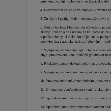
změněna pozdější dohodou stran (např. dodatečn
Provozovatel neúčtuje za připojení k webu žá
Zálohy ani platby předem nejsou vyžadovány, u
Služby lze hradit bankovním převodem, popřípa
služby. Způsob a čas dodání se liší podle druh
v popisu služby. U online kurzů je služba poskyto
poskytována zpravidla jejich zpřístupněním (pod
V případě, že zákazník zjistí chyby v odesla
chyb; provozovatel však nemůže garantovat úplnou
Příslušný daňový doklad a informace o obsah
V případě, že zákazník není spokojen s postup
Provozovatel není vázán žádným kodexem chov
Smlouvy se spotřebitelem skončí v okamžiku 
Spotřebitel má právo odstoupit od smlouvy 
Spotřebitel má právo reklamovat vadnou služ