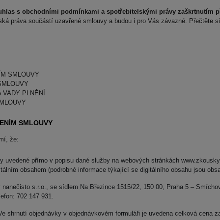
uhlas s obchodními podmínkami a spotřebitelskými právy zaškrtnutím 
elská práva součástí uzavřené smlouvy a budou i pro Vás závazné. Přečtěte si 
NÍM SMLOUVY
 SMLOUVY
 VADY PLNĚNÍ
SMLOUVY
ŘENÍM SMLOUVY
mí, že:
ždy uvedené přímo v popisu dané služby na webových stránkách www.zkousky-n
gitálním obsahem (podrobné informace týkající se digitálního obsahu jsou ob
nanečisto s.r.o., se sídlem Na Březince 1515/22, 150 00, Praha 5 – Smíchov
efon: 702 147 931.
 Ve shrnutí objednávky v objednávkovém formuláři je uvedena celková cena 