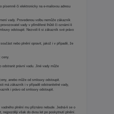
to písemně či elektronicky na e-mailovou adresu
známení vady. Provedenou volbu nemůže zákazník
 provozovatel vady v přiměřené lhůtě či oznámí-li
ouvy odstoupit. Nezvolí-li si zákazník své právo
oučást nebo plnění opravit, jakož i v případě, že
z ceny.
o odstranit právní vadu. Jiné vady může
 ceny, anebo může od smlouvy odstoupit.
 má zákazník i v případě odstranitelné vady,
azník i právo od smlouvy odstoupit.
 z vadného plnění mu přiznáno nebude. Jedná-li se o
t, nejpozději však do dvou let po poskytnutí plnění.