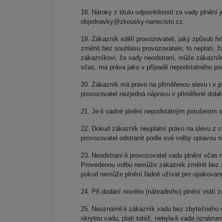
Nároky z titulu odpovědnosti za vady plnění 
objednavky@zkousky-nanecisto.cz.
Zákazník sdělí provozovateli, jaký způsob ř
změnit bez souhlasu provozovatele; to neplatí, žá
zákazníkovi, že vady neodstraní, může zákazník
včas, má práva jako v případě nepodstatného po
Zákazník má právo na přiměřenou slevu i v p
provozovatel nezjedná nápravu v přiměřené době 
Je-li vadné plnění nepodstatným porušením 
Dokud zákazník neuplatní právo na slevu z c
provozovatel odstranit podle své volby opravou 
Neodstraní-li provozovatel vadu plnění včas
Provedenou volbu nemůže zákazník změnit bez so
pokud nemůže plnění řádně užívat pro opakovaný
Při dodání nového (náhradního) plnění vrátí 
Neoznámil-li zákazník vadu bez zbytečného od
skrytou vadu, platí totéž, nebyla-li vada oznámen