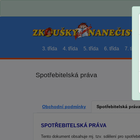
3. třída
4. třída
5. třída
6. třída
7. třída
Spotřebitelská práva
Obchodní podmínky
Spotřebitelská práv
SPOTŘEBITELSKÁ PRÁVA
Tento dokument obsahuje mj. tzv. sdělení pro spotře