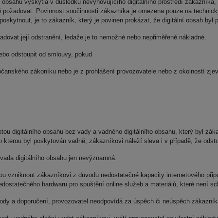
obsahu vyskytla v důsledku nevyhovujícího digitálního prostředí zákazníka,
ě požadovat. Povinnost součinnosti zákazníka je omezena pouze na technicky
oskytnout, je to zákazník, který je povinen prokázat, že digitální obsah byl
adovat její odstranění, ledaže je to nemožné nebo nepřiměřeně nákladné.
ebo odstoupit od smlouvy, pokud
občanského zákoníku nebo je z prohlášení provozovatele nebo z okolností zj
tou digitálního obsahu bez vady a vadného digitálního obsahu, který byl zákaz
o kterou byl poskytován vadně; zákazníkovi náleží sleva i v případě, že odst
 vada digitálního obsahu jen nevýznamná.
u vzniknout zákazníkovi z důvodu nedostatečné kapacity internetového přip
dostatečného hardwaru pro spuštění online služeb a materiálů, které není sch
ody a doporučení, provozovatel neodpovídá za úspěch či neúspěch zákazníka p