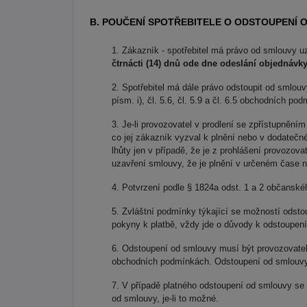
B. POUČENÍ SPOTŘEBITELE O ODSTOUPENÍ 
Zákazník - spotřebitel má právo od smlouvy u
čtrnácti (14) dnů ode dne odeslání objednávk
Spotřebitel má dále právo odstoupit od smlo
písm. i), čl. 5.6, čl. 5.9 a čl. 6.5 obchodních po
Je-li provozovatel v prodlení se zpřístupnění
co jej zákazník vyzval k plnění nebo v dodatečn
lhůty jen v případě, že je z prohlášení provozova
uzavření smlouvy, že je plnění v určeném čase 
Potvrzení podle § 1824a odst. 1 a 2 občanské
Zvláštní podmínky týkající se možností odsto
pokyny k platbě, vždy jde o důvody k odstoupen
Odstoupení od smlouvy musí být provozovateli 
obchodních podmínkách. Odstoupení od smlouvy 
V případě platného odstoupení od smlouvy se 
od smlouvy, je-li to možné.