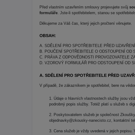
Před vlastním uzavřením smlouvy projevujete svůj
so
formuláře
. Jste-li spotřebitelem, stanou se spotřebit
Děkujeme za Váš čas, který jejich pročtení věnujete.
OBSAH:
A. SDĚLENÍ PRO SPOTŘEBITELE PŘED UZAVŘE
B. POUČENÍ SPOTŘEBITELE O ODSTOUPENÍ OD
C. PRÁVA Z ODPOVĚDNOSTI PROVOZOVATELE ZA
D. VZOROVÝ FORMULÁŘ PRO ODSTOUPENÍ OD 
A. SDĚLENÍ PRO SPOTŘEBITELE PŘED UZAV
V případě, že zákazníkem je spotřebitel, bere na vědo
Údaje o hlavních vlastnostech služby jsou v
podrobný popis služby. Totéž platí u služeb s di
Poskytovatelem služeb je společnost Zkoušky 
objednavky@zkousky-nanecisto.cz, kontaktní tel
Cena služeb je vždy uvedená v jejich popisu.