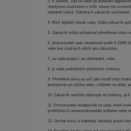
K ověření, zda se vada na dodaném digitálním 
nezbytnou součinnost v míře, kterou lze rozumn
nejméně rušivé. Odmítne-li zákazník součinnost p
Má-li digitální obsah vadu, může zákazník pož
Zákazník může požadovat přiměřenou slevu n
provozovatel vadu neodstranil podle § 2389l 
nebo bez značných obtíží pro zákazníka,
se vada projeví i po odstranění, nebo
je vada podstatným porušením smlouvy.
Přiměřená sleva se určí jako rozdíl mezi hodno
poskytován po určitou dobu, zohlední se doba, p
Zákazník nemůže odstoupit od smlouvy, je-li
Provozovatel neodpovídá za vady, které moho
prohlížeče či nenainstalovaného softwaru nebo ne
On-line kurzy a materiály obsahují pouze náv