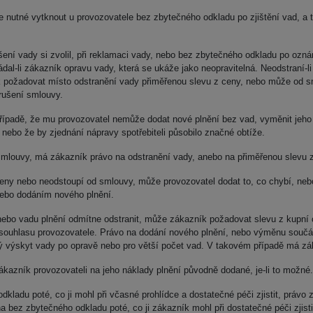
je nutné vytknout u provozovatele bez zbytečného odkladu po zjištění vad, a 
ešení vady si zvolil, při reklamaci vady, nebo bez zbytečného odkladu po o
dal-li zákazník opravu vady, která se ukáže jako neopravitelná. Neodstraní-li
 požadovat místo odstranění vady přiměřenou slevu z ceny, nebo může od sml
rušení smlouvy.
řípadě, že mu provozovatel nemůže dodat nové plnění bez vad, vyměnit jeho s
nebo že by zjednání nápravy spotřebiteli působilo značné obtíže.
smlouvy, má zákazník právo na odstranění vady, anebo na přiměřenou slevu 
eny nebo neodstoupí od smlouvy, může provozovatel dodat to, co chybí, neb
nebo dodáním nového plnění.
 nebo vadu plnění odmítne odstranit, může zákazník požadovat slevu z kupní
uhlasu provozovatele. Právo na dodání nového plnění, nebo výměnu součásti
 výskyt vady po opravě nebo pro větší počet vad. V takovém případě má zák
zákazník provozovateli na jeho náklady plnění původně dodané, je-li to možné.
kladu poté, co ji mohl při včasné prohlídce a dostatečné péči zjistit, právo
a bez zbytečného odkladu poté, co ji zákazník mohl při dostatečné péči zjisti