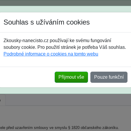
Spustili jsme přihlašování na školní rok 2026/2027!
Souhlas s užíváním cookies
Jak si vybrat
Časté dotazy
Zkousky-nanecisto.cz používají ke svému fungování
8. třída
9. třída
střední
maturanti
soutěže
prázdniny
soubory cookie. Pro použití stránek je potřeba Váš souhlas.
Podrobné informace o cookies na tomto webu
Přijmout vše
Pouze funkční
a
bitele před uzavřením smlouvy ve smyslu § 1820 občanského zákoníku.