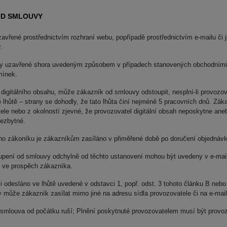
OD SMLOUVY
zavřené prostřednictvím rozhraní webu, popřípadě prostřednictvím e-mailu č
y
.
uvy uzavřené shora uvedeným způsobem v případech stanovených obchodními p
dmínek.
m digitálního obsahu, může zákazník od smlouvy odstoupit, nesplní-li provozo
é lhůtě – strany se dohodly, že tato lhůta činí nejméně 5 pracovních dnů. Z
tele nebo z okolností zjevné, že provozovatel digitální obsah neposkytne aneb
nezbytné.
ho zákoníku je zákazníkům zasíláno v přiměřené době po doručení objednávk
upení od smlouvy odchylně od těchto ustanovení mohou být uvedeny v e-mail
í ve prospěch zákazníka.
odesláno ve lhůtě uvedené v odstavci 1, popř. odst. 3 tohoto článku B nebo
může zákazník zasílat mimo jiné na adresu sídla provozovatele či na e-ma
smlouva od počátku ruší; Plnění poskytnuté provozovatelem musí být provozo