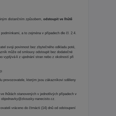
i jiným distančním způsobem,
odstoupit ve lhůtě
odmínkami, a to zejména v případech dle čl. 2.4.
vatel svoji povinnost bez zbytečného odkladu poté,
ákazník může od smlouvy odstoupit bez dodatečné
o vyplývá-li z ujednání stran nebo z okolností při
y.
u provozovatele, kterým jsou zákazníkovi sděleny
 ve lhůtách stanovených v jednotlivých případech v
il objednavky@zkousky-nanecisto.cz.
vateli vráceno do čtrnácti (14) dnů od odstoupení