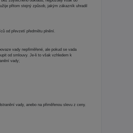
y bez zbytečného odkladu, nejpozději však do
užije přitom stejný způsob, jakým zákazník uhradil
íců od převzetí předmětu plnění.
povaze vady nepřiměřené, ale pokud se vada
pit od smlouvy. Je-li to však vzhledem k
anění vady;
stranění vady, anebo na přiměřenou slevu z ceny.