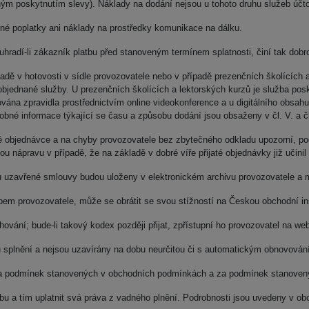
ým poskytnutím slevy). Náklady na dodání nejsou u tohoto druhu služeb účt
dné poplatky ani náklady na prostředky komunikace na dálku.
hradí-li zákazník platbu před stanoveným termínem splatnosti, činí tak dobr
dě v hotovosti v sídle provozovatele nebo v případě prezenčních školících 
u objednané služby. U prezenčních školících a lektorských kurzů je služba 
vána zpravidla prostřednictvím online videokonference a u digitálního obsahu (
robné informace týkající se času a způsobu dodání jsou obsaženy v čl. V. a 
né objednávce a na chyby provozovatele bez zbytečného odkladu upozorní, po
 nápravu v případě, že na základě v dobré víře přijaté objednávky již učinil
u uzavřené smlouvy budou uloženy v elektronickém archivu provozovatele a 
em provozovatele, může se obrátit se svou stížností na Českou obchodní insp
ání; bude-li takový kodex později přijat, zpřístupní ho provozovatel na we
splnění a nejsou uzavírány na dobu neurčitou či s automatickým obnovováním
za podmínek stanovených v obchodních podmínkách a za podmínek stanovený
bu a tím uplatnit svá práva z vadného plnění. Podrobnosti jsou uvedeny v o