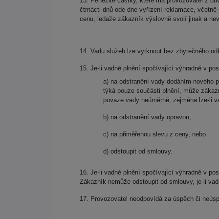
Peněžité částky, které má provozovatel z dů
čtrnácti dnů ode dne vyřízení reklamace, včetně 
cenu, ledaže zákazník výslovně svolí jinak a n
Vadu služeb lze vytknout bez zbytečného odk
Je-li vadné plnění spočívající výhradně v 
a) na odstranění vady dodáním nového p
týká pouze součásti plnění, může zákazn
povaze vady neúměrné, zejména lze-li v
b) na odstranění vady opravou,
c) na přiměřenou slevu z ceny, nebo
d) odstoupit od smlouvy.
Je-li vadné plnění spočívající výhradně v p
Zákazník nemůže odstoupit od smlouvy, je-li va
Provozovatel neodpovídá za úspěch či neúspě