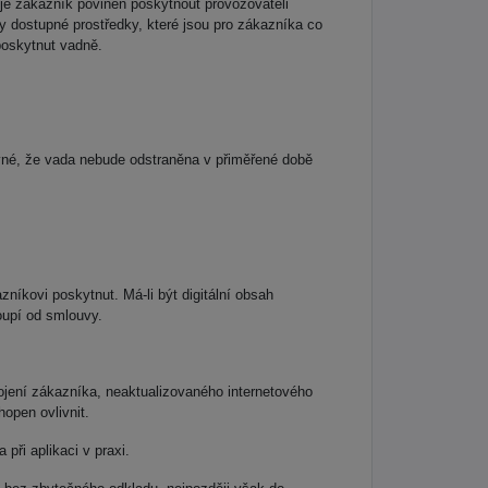
 je zákazník povinen poskytnout provozovateli
 dostupné prostředky, které jsou pro zákazníka co
 poskytnut vadně.
evné, že vada nebude odstraněna v přiměřené době
níkovi poskytnut. Má-li být digitální obsah
oupí od smlouvy.
ojení zákazníka, neaktualizovaného internetového
open ovlivnit.
ři aplikaci v praxi.