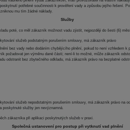
vodu vadného plnění vydat zákazníkovi, vrátí provozovatel na vlastní náklad
poskytnutí potřebné součinnosti k prověření vady a způsobu jejího řešení. Po
evzniknou mu tím žádné náklady.
Služby
ladu poté, co měl zákazník možnost vadu zjistit, nejpozději
do šesti (6) měs
poskytování služeb podstatným porušením smlouvy, má zákazník právo
lnění bez vady nebo dodáním chybějícího plnění, pokud to není vzhledem k 
ík požadovat jen výměnu dané části; není-li to možné, může zákazník odstou
adu odstranit bez zbytečného odkladu, má zákazník právo na bezplatné odstr
oskytování služeb nepodstatným porušením smlouvy, má zákazník právo na od
da poskytnuté služby jen nevýznamná.
ch zákazníka při aplikaci poskytnutých služeb v praxi.
Společná ustanovení pro postup při vytknutí vad plnění