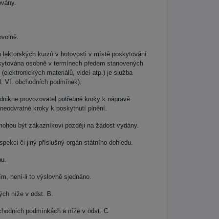
ovány.
ovolně.
a lektorských kurzů v hotovosti v místě poskytování
poskytována osobně v termínech předem stanovených
elektronických materiálů, videí atp.) je služba
čl. VI. obchodních podmínek).
dnikne provozovatel potřebné kroky k nápravě
 neodvratné kroky k poskytnutí plnění.
mohou být zákazníkovi později na žádost vydány.
ekci či jiný příslušný orgán státního dohledu.
bu.
, není-li to výslovně sjednáno.
ch níže v odst. B.
bchodních podmínkách a níže v odst. C.