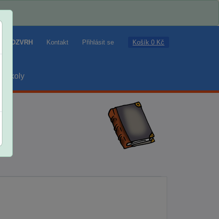
Košík 0 Kč
ROZVRH
Kontakt
Přihlásit se
školy