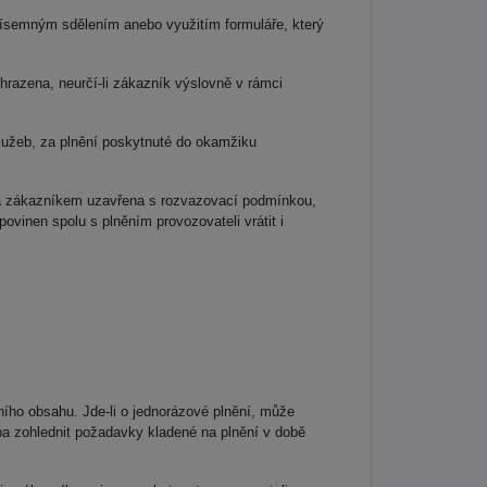
písemným sdělením anebo využitím formuláře, který
razena, neurčí-li zákazník výslovně v rámci
lužeb, za plnění poskytnuté do okamžiku
m a zákazníkem uzavřena s rozvazovací podmínkou,
vinen spolu s plněním provozovateli vrátit i
ního obsahu. Jde-li o jednorázové plnění, může
eba zohlednit požadavky kladené na plnění v době