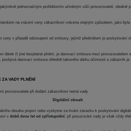
jakýmkoli jednoznačným prohlášením učiněným vůči provozovateli, ideálně 
nárokem na vrácení ceny zákazníkovi vrácena stejným způsobem, jako byla h
t ceny v případě odstoupení od smlouvy, jejímž předmětem je poskytování s
ovi dárek či jiné bezplatné plnění, je darovací smlouva mezi provozovatele
 pozbývá darovací smlouva ohledně takového dárku účinnosti a zákazník je po
 ZA VADY PLNĚNÍ
ění provozovatele při dodání zákazníkovi nemá vady.
Digitální obsah
álního obsahu projeví nebo vyskytne za trvání závazku k poskytování digitál
jeví v
době dvou let od zpřístupnění
; při posuzování vady je však vždy tř