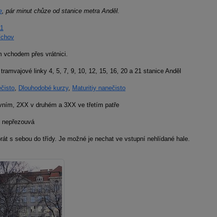
e
, pár minut chůze od stanice metra Anděl.
11
íchov
 vchodem přes vrátnici.
tramvajové linky 4, 5, 7, 9, 10, 12, 15, 16, 20 a 21 stanice Anděl
čisto
,
Dlouhodobé kurzy
,
Maturitiy nanečisto
vním, 2XX v druhém a 3XX ve třetím patře
 nepřezouvá
át s sebou do třídy. Je možné je nechat ve vstupní nehlídané hale.