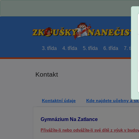
3. třída
4. třída
5. třída
6. třída
7. třída
Kontakt
Kontaktní údaje
Kde najdete učebny a šk
Gymnázium Na Zatlance
Přivážíte-li nebo odvážíte-li své dítě z výuk v bud