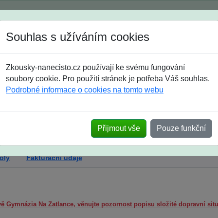
Spustili jsme přihlašování na školní rok 2026/2027!
Souhlas s užíváním cookies
Jak si vybrat
Časté dotazy
Zkousky-nanecisto.cz používají ke svému fungování
8. třída
9. třída
střední
maturanti
soutěže
prázdniny
soubory cookie. Pro použití stránek je potřeba Váš souhlas.
Podrobné informace o cookies na tomto webu
Přijmout vše
Pouze funkční
oly
Fakturační údaje
ově Gymnázia Na Zatlance, věnujte pozornost popisu složité dopravní situ