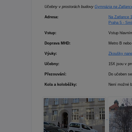
Učebny v prostorách budovy
Gymnázia na Zatlanc
Adresa:
Na Zatlance 
Praha 5 - Sm
Vstup:
Vstup hlavním
Doprava MHD:
Metro B nebo 
Výuky:
Zkoušky nane
Učebny:
15X jsou v pr
Přezouvání:
Do učeben se
Kola a koloběžky:
Není možné br