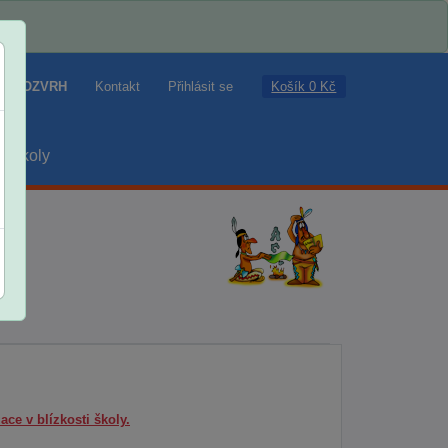
Košík 0 Kč
ROZVRH
Kontakt
Přihlásit se
školy
ace v blízkosti školy.