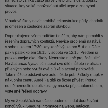
nanečisto vzniká často právě v této ulici složitá dopravní
situace, kdy velké množství aut ulici ucpe a znehybní
provoz.
V budově školy navíc probíhá rekonstrukce půdy, chodník
je omezen a částečně zabrán stavbou.
Doporučujeme všem rodičům řidičům, aby nám pomohli s
řešením dopravních konfliktů. Nejvíce problémů nastává
v sobotu kolem 17:30, kdy končí výuka pro 5. třídu. Dále
pak v pátek kolem 18:15, v sobotu ve 12:15. Předem si
prozkoumejte okolí školy. Nemusíte nutně projíždět ulicí
Na Zatlance. Vysadit či nabrat své dítě můžete i v ulicích
přilehlých nebo využít dvě blízká placená parkoviště.
Také můžete odstavit své auto někde poblíž školy (např. v
nákupním centru Anděl) a dítě ke škole přivést. Pokud
nutně nemusíte do blízkosti gymnázia přijet automobilem,
volte jiné řešení dopravy.
My ve Zkouškách nanečisto budeme hlídat dodržování
konců výuk. Sledujte informace na webu, letácích,