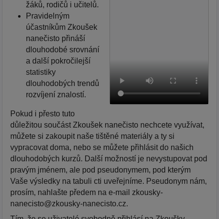
žáků, rodičů i učitelů.
Pravidelným
účastníkům Zkoušek
nanečisto přináší
dlouhodobé srovnání
a další pokročilejší
statistiky
dlouhodobých trendů
rozvíjení znalostí.
Pokud i přesto tuto
důležitou součást Zkoušek nanečisto nechcete využívat,
můžete si zakoupit naše tištěné materiály a ty si
vypracovat doma, nebo se můžete přihlásit do našich
dlouhodobých kurzů. Další možností je nevystupovat pod
pravým jménem, ale pod pseudonymem, pod kterým
Vaše výsledky na tabuli cti uveřejníme. Pseudonym nám,
prosím, nahlašte předem na e-mail zkousky-
nanecisto@zkousky-nanecisto.cz.
Tím, že se uživatelé svobodně přihlásí na Zkoušky