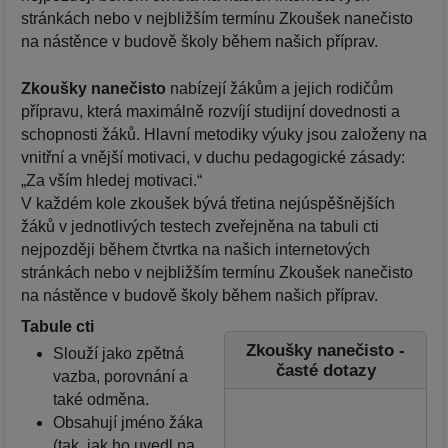
stránkách nebo v nejbližším termínu Zkoušek nanečisto
na nástěnce v budově školy během našich příprav.
Zkoušky nanečisto
nabízejí žákům a jejich rodičům
přípravu, která maximálně rozvíjí studijní dovednosti a
schopnosti žáků. Hlavní metodiky výuky jsou založeny na
vnitřní a vnější motivaci, v duchu pedagogické zásady:
„Za vším hledej motivaci.“
V každém kole zkoušek bývá třetina nejúspěšnějších
žáků v jednotlivých testech zveřejněna na tabuli cti
nejpozději během čtvrtka na našich internetových
stránkách nebo v nejbližším termínu Zkoušek nanečisto
na nástěnce v budově školy během našich příprav.
Tabule cti
Zkoušky nanečisto -
Slouží jako zpětná
časté dotazy
vazba, porovnání a
také odměna.
Obsahují jméno žáka
(tak, jak ho uvedl na