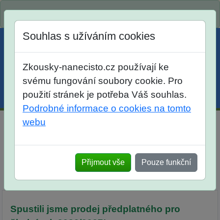
Spustili jsme přihlašování na školní rok 2026/2027!
Souhlas s užíváním cookies
Zkousky-nanecisto.cz používají ke
svému fungování soubory cookie. Pro
použití stránek je potřeba Váš souhlas.
Menu
Účet
Košík
Podrobné informace o cookies na tomto
webu
Domácí Zkoušky nanečisto pro žáky 7. tříd
Srovnání
Otevřené úlohy
Přijmout vše
Pouze funkční
Popis
Termíny a harmonogram
Předplatné
Tabule cti
Diskuse
Spustili jsme prodej předplatného pro