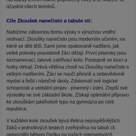
účastnit všech termínů.
Cíle Zkoušek nanečisto a tabule cti:
Nabízíme zábavnou formu výuky s výraznou vnitřní
motivací. Zkoušky nanečisto jsou moderním učením, na
které se děti těší. Sami jsme opakovaně nadšeni, jak
velké pokroky pravidelně žáci dělají. První písemky jsou
seznamovací, takové zahřívací kolo. Postupně se kluci a
holky otrkají. Drtivá většina chodí na Zkoušky nanečisto s
velkým nadšením. Žáci se naučí přesně a sebevědomě
myslet a řešit i náročné úkoly. Zdokonalí své logické
schopnosti a verbální projev - písemný i ústní. Zlepší své
výsledky ve své základní škole. Získají optimální přípravu
ke zkouškám jakéhokoli typu na gymnázia po celé
republice.
V každém kole zkoušek bývá třetina nejúspěšnějších
žáků v jednotlivých testech zveřejněna na tabuli cti
nejpozději během čtvrtka na našich internetových