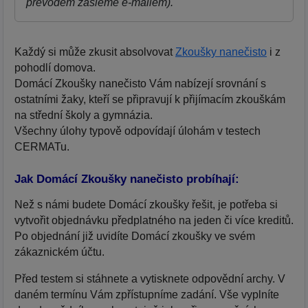
převodem zašleme e-mailem).
Každý si může zkusit absolvovat
Zkoušky nanečisto
i z
pohodlí domova.
Domácí Zkoušky nanečisto Vám nabízejí srovnání s
ostatními žaky, kteří se připravují k přijímacím zkouškám
na střední školy a gymnázia.
Všechny úlohy typově odpovídají úlohám v testech
CERMATu.
Jak Domácí Zkoušky nanečisto probíhají:
Než s námi budete Domácí zkoušky řešit, je potřeba si
vytvořit objednávku předplatného na jeden či více kreditů.
Po objednání již uvidíte Domácí zkoušky ve svém
zákaznickém účtu.
Před testem si stáhnete a vytisknete odpovědní archy. V
daném termínu Vám zpřístupníme zadání. Vše vyplníte