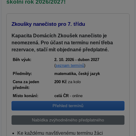
školní rok 2026/2027!
Zkoušky nanečisto pro 7. třídu
Kapacita Domácích Zkoušek nanečisto je
neomezená. Pro účast na termínu není třeba
rezervace, stačí mít objednané předplatné.
Běh výuk:
2. 10. 2026 - duben 2027
(
seznam termínů
)
Předměty:
matematika, český jazyk
Cena za jeden
200 Kč
za kolo
předmět:
Místo konání:
celá ČR
- online
Přehled termínů
Nabídka zvýhodněného předplatného
Ke každému navštívenému termínu žáci