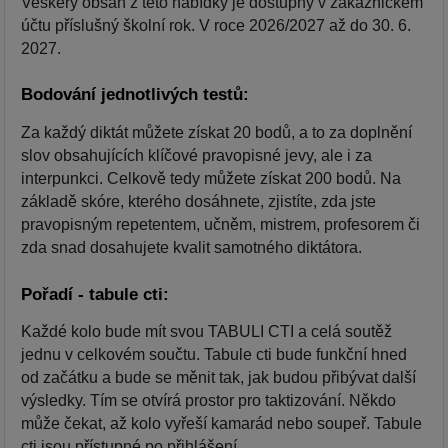
Veškerý obsah z této nabídky je dostupný v zákaznickém
účtu příslušný školní rok. V roce 2026/2027 až do 30. 6.
2027.
Bodování jednotlivých testů:
Za každý diktát můžete získat 20 bodů, a to za doplnění
slov obsahujících klíčové pravopisné jevy, ale i za
interpunkci. Celkově tedy můžete získat 200 bodů. Na
základě skóre, kterého dosáhnete, zjistíte, zda jste
pravopisným repetentem, učněm, mistrem, profesorem či
zda snad dosahujete kvalit samotného diktátora.
Pořadí - tabule cti:
Každé kolo bude mít svou TABULI CTI a celá soutěž
jednu v celkovém součtu. Tabule cti bude funkční hned
od začátku a bude se měnit tak, jak budou přibývat další
výsledky. Tím se otvírá prostor pro taktizování. Někdo
může čekat, až kolo vyřeší kamarád nebo soupeř. Tabule
cti jsou přístupné po přihlášení.