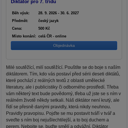
Diktátor pro 7. třídu
Běh výuk:
28. 9. 2026 - 30. 6. 2027
Předmět:
český jazyk
Cena:
500 Kč
Místo konání:
celá ČR - online
Objednávka
Milé soutěžící, milí soutěžící. Pouštíte se do boje s naším
diktátorem. Tím, kdo vás postaví před sérii deseti diktátů,
které pochází z reálných textů z oblasti umělecké
literatury, ale i publicistiky či odborného prostředí. Třeba
vám některý text bude povědomý, třeba už jste se s ním v
reálném životě někdy setkali. Náš diktátor není krutý, ale
řídí se přesně danými pravidly, která nikdy neuhnou.
Pravidly pravopisu. Pojďte se mu postavit tváří v tvář a
sveďte s ním boj nejušlechtilejší, a to boj duchem a
perem. Nebojte se, buďte smělí a odvážní. Diktátor