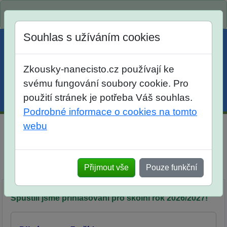
Spustili jsme přihlašování na školní rok 2026/2027!
Souhlas s užíváním cookies
Zkousky-nanecisto.cz používají ke
svému fungování soubory cookie. Pro
použití stránek je potřeba Váš souhlas.
Menu
Účet
Košík
Podrobné informace o cookies na tomto
webu
Diktátor pro žáky 7. tříd
Srovnání
Přijmout vše
Pouze funkční
Popis
Objednávka
Síň slávy
Spustili jsme přihlašování pro školní rok 2026/2027!