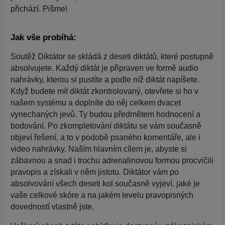
přichází. Pišme!
Jak vše probíhá:
Soutěž Diktátor se skládá z deseti diktátů, které postupně
absolvujete. Každý diktát je připraven ve formě audio
nahrávky, kterou si pustíte a podle níž diktát napíšete.
Když budete mít diktát zkontrolovaný, otevřete si ho v
našem systému a doplníte do něj celkem dvacet
vynechaných jevů. Ty budou předmětem hodnocení a
bodování. Po zkompletování diktátu se vám současně
objeví řešení, a to v podobě psaného komentáře, ale i
video nahrávky. Naším hlavním cílem je, abyste si
zábavnou a snad i trochu adrenalinovou formou procvičili
pravopis a získali v něm jistotu. Diktátor vám po
absolvování všech deseti kol současně vyjeví, jaké je
vaše celkové skóre a na jakém levelu pravopisných
dovedností vlastně jste.