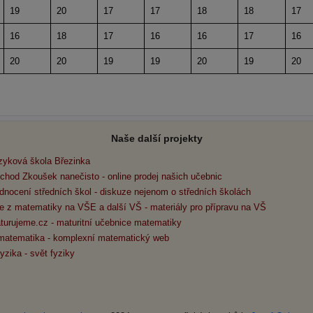
19
20
17
17
18
18
17
16
18
17
16
16
17
16
20
20
19
19
20
19
20
Naše další projekty
zyková škola Březinka
chod Zkoušek nanečisto - online prodej našich učebnic
dnocení středních škol - diskuze nejenom o středních školách
e z matematiky na VŠE a další VŠ - materiály pro přípravu na VŠ
turujeme.cz - maturitní učebnice matematiky
matematika - komplexní matematický web
yzika - svět fyziky