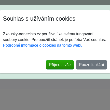
Spustili jsme přihlašování na školní rok 2026/2027!
Souhlas s užíváním cookies
Jak si vybrat
Časté dotazy
Zkousky-nanecisto.cz používají ke svému fungování
8. třída
9. třída
střední
maturanti
soutěže
prázdniny
soubory cookie. Pro použití stránek je potřeba Váš souhlas.
Podrobné informace o cookies na tomto webu
Přijmout vše
Pouze funkční