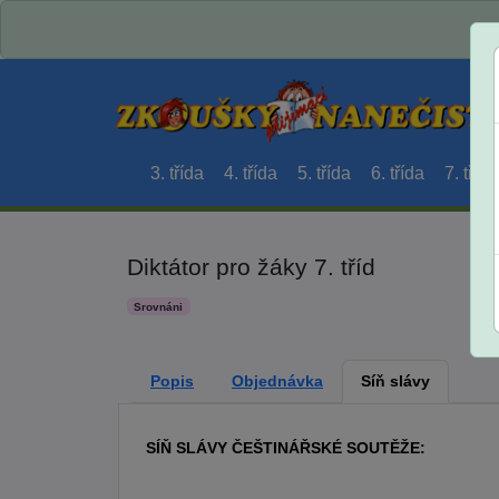
3. třída
4. třída
5. třída
6. třída
7. třída
Diktátor pro žáky 7. tříd
Srovnáni
Popis
Objednávka
Síň slávy
SÍŇ SLÁVY ČEŠTINÁŘSKÉ SOUTĚŽE: