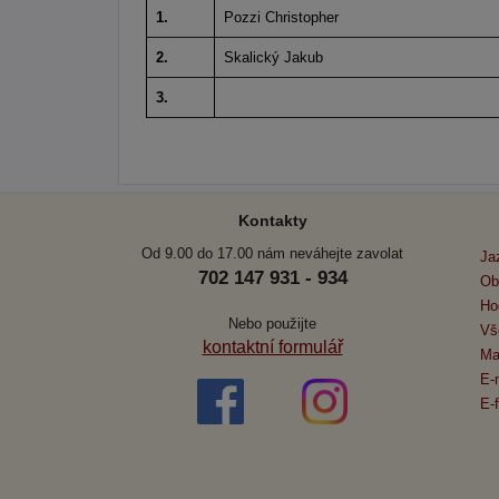
1.
Pozzi Christopher
2.
Skalický Jakub
3.
Kontakty
Od 9.00 do 17.00 nám neváhejte zavolat
Ja
702 147 931 - 934
Ob
Ho
Nebo použijte
Vš
kontaktní formulář
Ma
E-
E-f