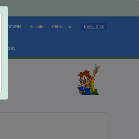
Košík 0 Kč
ROZVRH
Kontakt
Přihlásit se
školy