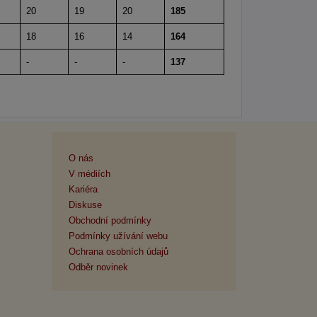
20
19
20
185
18
16
14
164
-
-
-
137
O nás
V médiích
Kariéra
Diskuse
Obchodní podmínky
Podmínky užívání webu
Ochrana osobních údajů
Odběr novinek