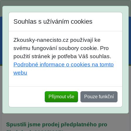
Spustili jsme přihlašování na školní rok 2026/2027!
Souhlas s užíváním cookies
Zkousky-nanecisto.cz používají ke
svému fungování soubory cookie. Pro
použití stránek je potřeba Váš souhlas.
Menu
Účet
Košík
Podrobné informace o cookies na tomto
webu
Domácí Zkoušky nanečisto pro žáky 7. tříd
Srovnání
Otevřené úlohy
Přijmout vše
Pouze funkční
Popis
Termíny a harmonogram
Předplatné
Tabule cti
Diskuse
Spustili jsme prodej předplatného pro