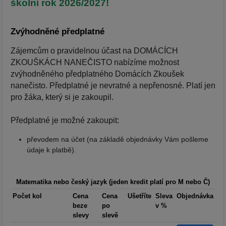
školní rok 2026/2027!
Zvýhodněné předplatné
Zájemcům o pravidelnou účast na DOMÁCÍCH
ZKOUŠKÁCH NANEČISTO nabízíme možnost
zvýhodněného předplatného Domácích Zkoušek
nanečisto. Předplatné je nevratné a nepřenosné. Platí jen
pro žáka, který si je zakoupil.
Předplatné je možné zakoupit:
převodem na účet (na základě objednávky Vám pošleme
údaje k platbě).
Matematika nebo český jazyk
(jeden kredit platí pro M nebo Č)
Počet kol
Cena
Cena
Ušetříte
Sleva
Objednávka
beze
po
v %
slevy
slevě