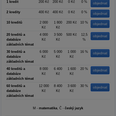
1 kredit
200 Kč
200 Kč
0 Kč
0 %
2 kredity
400 Kč
400 Kč
0 Kč
0 %
10 kreditů
2 000
1 800
200 Kč
10 %
Kč
Kč
20 kreditů a
4 000
3 500
500 Kč
12,5
databáze
Kč
Kč
%
základních témat
30 kreditů a
6 000
5 000
1 000
16 %
databáze
Kč
Kč
Kč
základních témat
40 kreditů a
8 000
6 400
1 600
20 %
databáze
Kč
Kč
Kč
základních témat
60 kreditů a
12 000
8 400
3 600
30 %
databáze
Kč
Kč
Kč
základních témat
M -
matematika
, Č -
český jazyk