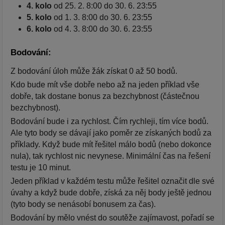
4. kolo
od 25. 2. 8:00 do 30. 6. 23:55
5. kolo
od 1. 3. 8:00 do 30. 6. 23:55
6. kolo
od 4. 3. 8:00 do 30. 6. 23:55
Bodování:
Z bodování úloh může žák získat 0 až 50 bodů.
Kdo bude mít vše dobře nebo až na jeden příklad vše
dobře, tak dostane bonus za bezchybnost (částečnou
bezchybnost).
Bodování bude i za rychlost. Čím rychleji, tím více bodů.
Ale tyto body se dávají jako poměr ze získaných bodů za
příklady. Když bude mít řešitel málo bodů (nebo dokonce
nula), tak rychlost nic nevynese. Minimální čas na řešení
testu je 10 minut.
Jeden příklad v každém testu může řešitel označit dle své
úvahy a když bude dobře, získá za něj body ještě jednou
(tyto body se nenásobí bonusem za čas).
Bodování by mělo vnést do soutěže zajímavost, pořadí se