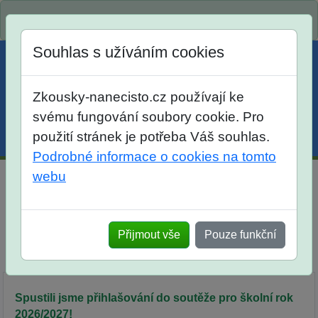
Spustili jsme přihlašování na školní rok 2026/2027!
Souhlas s užíváním cookies
Zkousky-nanecisto.cz používají ke
svému fungování soubory cookie. Pro
použití stránek je potřeba Váš souhlas.
Menu
Účet
Košík
Podrobné informace o cookies na tomto
webu
ÚL - matematická soutěž Úloh Logických pro žaky 7.
tříd
Přijmout vše
Pouze funkční
Srovnáni
Popis
Objednávka
Síň slávy
Spustili jsme přihlašování do soutěže pro školní rok
2026/2027!