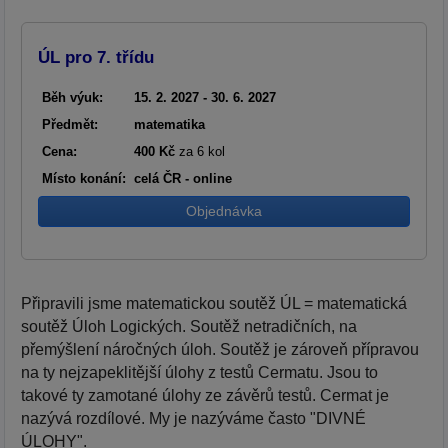
ÚL pro 7. třídu
Běh výuk:
15. 2. 2027 - 30. 6. 2027
Předmět:
matematika
Cena:
400 Kč
za 6 kol
Místo konání:
celá ČR - online
Objednávka
Připravili jsme matematickou soutěž ÚL = matematická
soutěž Úloh Logických. Soutěž netradičních, na
přemýšlení náročných úloh. Soutěž je zároveň přípravou
na ty nejzapeklitější úlohy z testů Cermatu. Jsou to
takové ty zamotané úlohy ze závěrů testů. Cermat je
nazývá rozdílové. My je nazýváme často "DIVNÉ
ÚLOHY".