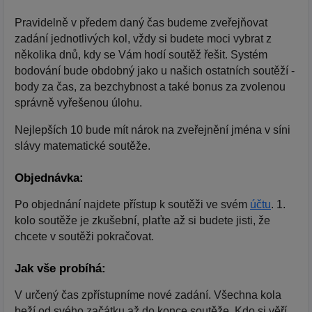
Pravidelně v předem daný čas budeme zveřejňovat
zadání jednotlivých kol, vždy si budete moci vybrat z
několika dnů, kdy se Vám hodí soutěž řešit. Systém
bodování bude obdobný jako u našich ostatních soutěží -
body za čas, za bezchybnost a také bonus za zvolenou
správně vyřešenou úlohu.
Nejlepších 10 bude mít nárok na zveřejnění jména v síni
slávy matematické soutěže.
Objednávka:
Po objednání najdete přístup k soutěži ve svém
účtu
. 1.
kolo soutěže je zkušební, plaťte až si budete jisti, že
chcete v soutěži pokračovat.
Jak vše probíhá:
V určený čas zpřístupníme nové zadání. Všechna kola
beží od svého začátku až do konce soutěže. Kdo si věří