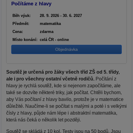
Počítáme z hlavy
Běh výuk:
28. 9. 2026 - 30. 6. 2027
Předmět:
matematika
Cena:
zdarma
Místo konání:
celá ČR - online
Objednávka
Soutěž je určená pro žáky všech tříd ZŠ od 5. třídy,
ale i pro všechny ostatní včetně rodičů.
Počítání z
hlavy je rychlá soutěž, kde si nejenom započítáme, ale
také se dozvíte některé triky, jak počítat. Chtěli bychom,
aby Vás počítaní z hlavy bavilo, protože je v matematice
důležité. Naučíme-li se počítat s malými a poté i s velkými
čísly z hlavy, půjde nám lépe i abstraktní matematika,
která nás čeká o několik let později.
Soutěž se skládá z 10 kol. Testy jsou na 50 bodů. Jsou