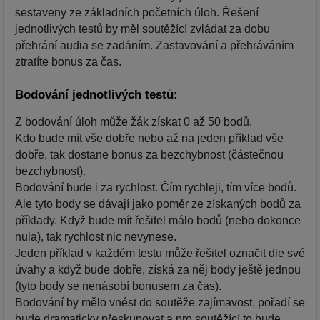
sestaveny ze základních početních úloh. Řešení
jednotlivých testů by měl soutěžící zvládat za dobu
přehrání audia se zadáním. Zastavování a přehráváním
ztratíte bonus za čas.
Bodování jednotlivých testů:
Z bodování úloh může žák získat 0 až 50 bodů.
Kdo bude mít vše dobře nebo až na jeden příklad vše
dobře, tak dostane bonus za bezchybnost (částečnou
bezchybnost).
Bodování bude i za rychlost. Čím rychleji, tím více bodů.
Ale tyto body se dávají jako poměr ze získaných bodů za
příklady. Když bude mít řešitel málo bodů (nebo dokonce
nula), tak rychlost nic nevynese.
Jeden příklad v každém testu může řešitel označit dle své
úvahy a když bude dobře, získá za něj body ještě jednou
(tyto body se nenásobí bonusem za čas).
Bodování by mělo vnést do soutěže zajímavost, pořadí se
bude dramaticky přeskupovat a pro soutěžící to bude