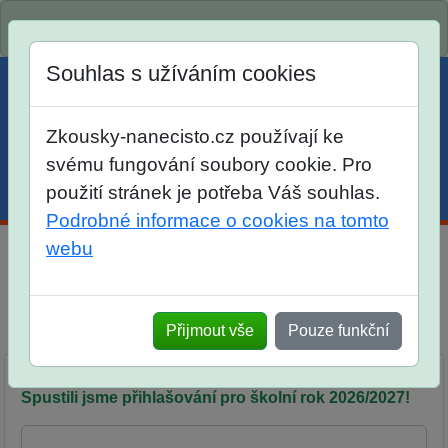
Spustili jsme přihlašování na školní rok 2026/2027!
Souhlas s užíváním cookies
Zkousky-nanecisto.cz používají ke
svému fungování soubory cookie. Pro
použití stránek je potřeba Váš souhlas.
Menu
Účet
Košík
Podrobné informace o cookies na tomto
webu
Počítáme z hlavy
Srovnání
Přijmout vše
Pouze funkční
Popis
Objednávka
Síň slávy
Spustili jsme přihlašování pro školní rok 2026/2027!