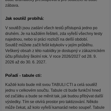
zábava.
Jak soutěž probíhá:
V soutěži jsou zadání všech testů přístupná jedno po
druhém. Je na každém řešiteli, zda vyřeší všechny testy
najednou, nebo si práci rozloží na delší období.
Soutěž můžete začít řešit kdykoliv v jejím průběhu.
Veškerý obsah z této nabídky je dostupný v zákaznickém
účtu příslušný školní rok. V roce 2026/2027 od 28. 9.
2026 až do 30. 6. 2027.
Pořadí - tabule cti:
Každé kolo bude mít svou TABULI CTI a celá soutěž
jednu v celkovém součtu. Tabule cti bude funkční hned
od začátku a bude se měnit tak, jak budou přibývat další
výsledky. Tím se otvírá prostor pro taktizování. Někdo
může čekat, až kolo vyřeší kamarád nebo soupeř. Tabule