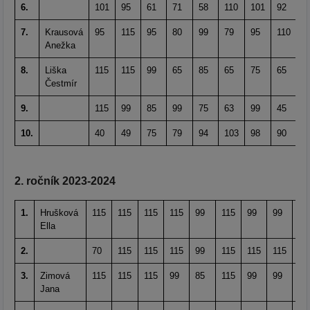
6.
101
95
61
71
58
110
101
92
6
7.
Krausová
95
115
95
80
99
79
95
110
6
Anežka
8.
Liška
115
115
99
65
85
65
75
65
7
Čestmír
9.
115
99
85
99
75
63
99
45
6
10.
40
49
75
79
94
103
98
90
8
2. ročník 2023-2024
1.
Hrušková
115
115
115
115
99
115
99
99
99
Ella
2.
70
115
115
115
99
115
115
115
99
3.
Zimová
115
115
115
99
85
115
99
99
99
Jana