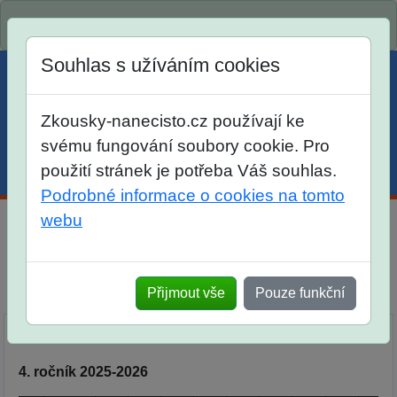
Spustili jsme přihlašování na školní rok 2026/2027!
Souhlas s užíváním cookies
Zkousky-nanecisto.cz používají ke
svému fungování soubory cookie. Pro
použití stránek je potřeba Váš souhlas.
Menu
Účet
Košík
Podrobné informace o cookies na tomto
webu
Počítáme z hlavy
Srovnání
Letní prázdniny
Přijmout vše
Pouze funkční
Popis
Objednávka
Síň slávy
SÍŇ SLÁVY MATEMATICKÉ SOUTĚŽE:
4. ročník 2025-2026