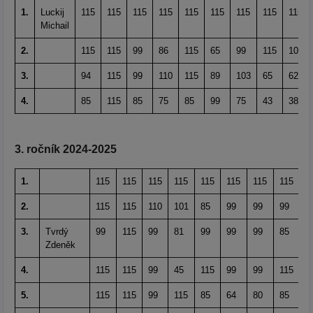
1.
Luckij
115
115
115
115
115
115
115
115
115
Michail
2.
115
115
99
86
115
65
99
115
103
3.
94
115
99
110
115
89
103
65
62
4.
85
115
85
75
85
99
75
43
38
3. ročník 2024-2025
1.
115
115
115
115
115
115
115
115
8
2.
115
115
110
101
85
99
99
99
1
3.
Tvrdý
99
115
99
81
99
99
99
85
1
Zdeněk
4.
115
115
99
45
115
99
99
115
7
5.
115
115
99
115
85
64
80
85
1