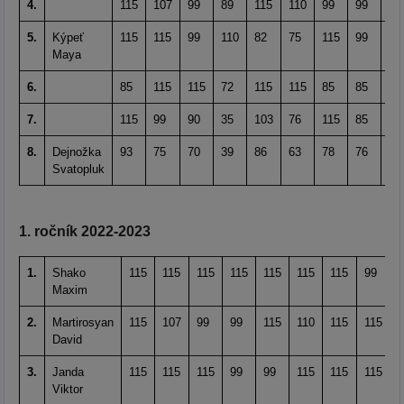
4.
115
107
99
89
115
110
99
99
71
5.
Kýpeť
115
115
99
110
82
75
115
99
85
Maya
6.
85
115
115
72
115
115
85
85
85
7.
115
99
90
35
103
76
115
85
51
8.
Dejnožka
93
75
70
39
86
63
78
76
61
Svatopluk
1. ročník 2022-2023
1.
Shako
115
115
115
115
115
115
115
99
Maxim
2.
Martirosyan
115
107
99
99
115
110
115
115
David
3.
Janda
115
115
115
99
99
115
115
115
Viktor