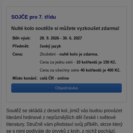
SOJČE pro 7. třídu
Nulté kolo soutěže si můžete vyzkoušet zdarma!
Běh výuk:
28. 9. 2026 - 30. 6. 2027
Předmět:
český jazyk
Cena:
Zkušební -
nulté kolo je zdarma.
Cena za jednu sérii -
10 kol/testů je 150 Kč.
Cena za všechny série
40 kol/testů je 400 Kč.
Místo konání:
celá ČR - online
Objednávka
Soutěž se skládá z deseti kol, jimiž vás budou provázet
literární hrdinové z nejrůznějších děl české i světové
literatury. Stručně vám představí svůj příběh, skrze který
se s nimi podíváte do úryvků z knih, z nichž pochází.