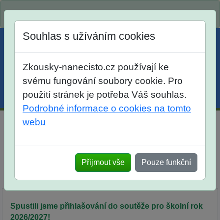
Spustili jsme přihlašování na školní rok 2026/2027!
Souhlas s užíváním cookies
Zkousky-nanecisto.cz používají ke
svému fungování soubory cookie. Pro
použití stránek je potřeba Váš souhlas.
Menu
Účet
Košík
Podrobné informace o cookies na tomto
webu
SOJČE - internetová SOutěž Jazyka ČEského pro žáky
7. tříd
Přijmout vše
Pouze funkční
Srovnání
Popis
Objednávka
Síň slávy
Spustili jsme přihlašování do soutěže pro školní rok
2026/2027!