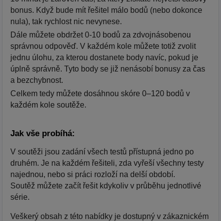
bonus. Když bude mít řešitel málo bodů (nebo dokonce
nula), tak rychlost nic nevynese.
Dále můžete obdržet 0-10 bodů za zdvojnásobenou
správnou odpověď. V každém kole můžete totiž zvolit
jednu úlohu, za kterou dostanete body navíc, pokud je
úplně správně. Tyto body se již nenásobí bonusy za čas
a bezchybnost.
Celkem tedy můžete dosáhnou skóre 0–120 bodů v
každém kole soutěže.
Jak vše probíhá:
V soutěži jsou zadání všech testů přístupná jedno po
druhém. Je na každém řešiteli, zda vyřeší všechny testy
najednou, nebo si práci rozloží na delší období.
Soutěž můžete začít řešit kdykoliv v průběhu jednotlivé
série.
Veškerý obsah z této nabídky je dostupný v zákaznickém