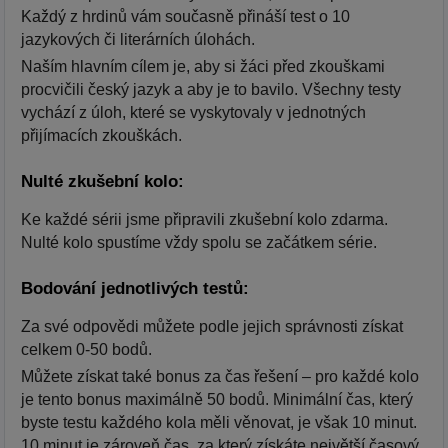
Každý z hrdinů vám současně přináší test o 10
jazykových či literárních úlohách.
Naším hlavním cílem je, aby si žáci před zkouškami
procvičili český jazyk a aby je to bavilo. Všechny testy
vychází z úloh, které se vyskytovaly v jednotných
přijímacích zkouškách.
Nulté zkušební kolo:
Ke každé sérii jsme připravili zkušební kolo zdarma.
Nulté kolo spustíme vždy spolu se začátkem série.
Bodování jednotlivých testů:
Za své odpovědi můžete podle jejich správnosti získat
celkem 0-50 bodů.
Můžete získat také bonus za čas řešení – pro každé kolo
je tento bonus maximálně 50 bodů. Minimální čas, který
byste testu každého kola měli věnovat, je však 10 minut.
10 minut je zároveň čas, za který získáte největší časový