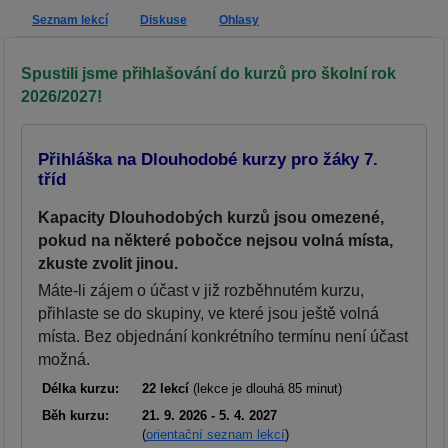
Seznam lekcí
Diskuse
Ohlasy
Spustili jsme přihlašování do kurzů pro školní rok
2026/2027!
Přihláška na Dlouhodobé kurzy pro žáky 7.
tříd
Kapacity Dlouhodobých kurzů jsou omezené,
pokud na některé pobočce nejsou volná místa,
zkuste zvolit jinou.
Máte-li zájem o účast v již rozběhnutém kurzu,
přihlaste se do skupiny, ve které jsou ještě volná
místa. Bez objednání konkrétního termínu není účast
možná.
Délka kurzu:
22 lekcí
(lekce je dlouhá 85 minut)
Běh kurzu:
21. 9. 2026 - 5. 4. 2027
(
orientační seznam lekcí
)