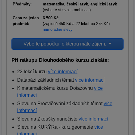
Předměty:
matematika, český jazyk, anglický jazyk
(vyberte si svoji kombinaci)
Cena za jeden
6 500 Kč
předmět:
(zápisné 450 Kč a 22 lekcí po 275 Kč)
mimořádné slevy
Vyberte pobočku, o kterou máte zájem.
Při nákupu Dlouhodobého kurzu získáte:
22 lekcí kurzu
více informací
Databázi základních témat
více informací
K matematickému kurzu Dotazovnu
více
informací
Slevu na Procvičování základních témat
více
informací
Slevu na Zkoušky nanečisto
více informací
Slevu na KURÝRa - kurz geometrie
více
informací