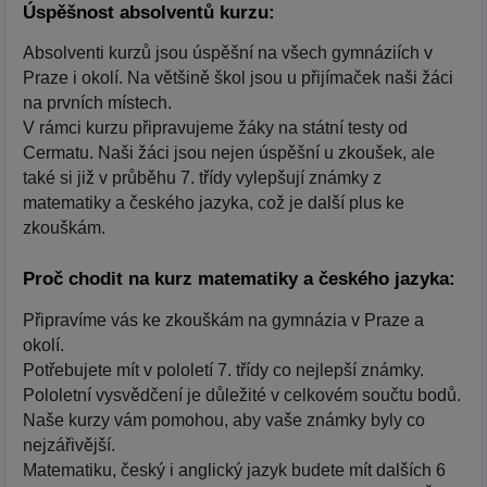
Úspěšnost absolventů kurzu:
Absolventi kurzů jsou úspěšní na všech gymnáziích v
Praze i okolí. Na většině škol jsou u přijímaček naši žáci
na prvních místech.
V rámci kurzu připravujeme žáky na státní testy od
Cermatu. Naši žáci jsou nejen úspěšní u zkoušek, ale
také si již v průběhu 7. třídy vylepšují známky z
matematiky a českého jazyka, což je další plus ke
zkouškám.
Proč chodit na kurz matematiky a českého jazyka:
Připravíme vás ke zkouškám na gymnázia v Praze a
okolí.
Potřebujete mít v pololetí 7. třídy co nejlepší známky.
Pololetní vysvědčení je důležité v celkovém součtu bodů.
Naše kurzy vám pomohou, aby vaše známky byly co
nejzářivější.
Matematiku, český i anglický jazyk budete mít dalších 6