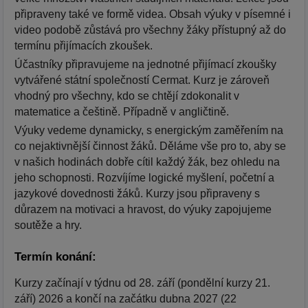
připraveny také ve formě videa. Obsah výuky v písemné i
video podobě zůstává pro všechny žáky přístupný až do
termínu přijímacích zkoušek.
Účastníky připravujeme na jednotné přijímací zkoušky
vytvářené státní společností Cermat. Kurz je zároveň
vhodný pro všechny, kdo se chtějí zdokonalit v
matematice a češtině. Případně v angličtině.
Výuky vedeme dynamicky, s energickým zaměřením na
co nejaktivnější činnost žáků. Děláme vše pro to, aby se
v našich hodinách dobře cítil každý žák, bez ohledu na
jeho schopnosti. Rozvíjíme logické myšlení, početní a
jazykové dovednosti žáků. Kurzy jsou připraveny s
důrazem na motivaci a hravost, do výuky zapojujeme
soutěže a hry.
Termín konání:
Kurzy začínají v týdnu od 28. září (pondělní kurzy 21.
září) 2026 a končí na začátku dubna 2027 (22