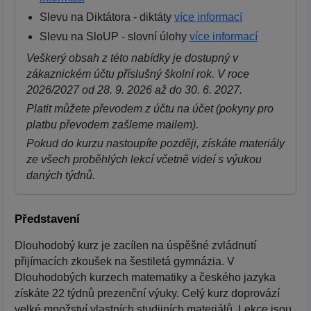
Slevu na Diktátora - diktáty
více informací
Slevu na SloUP - slovní úlohy
více informací
Veškerý obsah z této nabídky je dostupný v
zákaznickém účtu příslušný školní rok. V roce
2026/2027 od 28. 9. 2026 až do 30. 6. 2027.
Platit můžete převodem z účtu na účet (pokyny pro
platbu převodem zašleme mailem).
Pokud do kurzu nastoupíte později, získáte materiály
ze všech proběhlých lekcí včetně videí s výukou
daných týdnů.
Představení
Dlouhodobý kurz je zacílen na úspěšné zvládnutí
přijímacích zkoušek na šestiletá gymnázia. V
Dlouhodobých kurzech matematiky a českého jazyka
získáte 22 týdnů prezenční výuky. Celý kurz doprovází
velké množství vlastních studijních materiálů. Lekce jsou