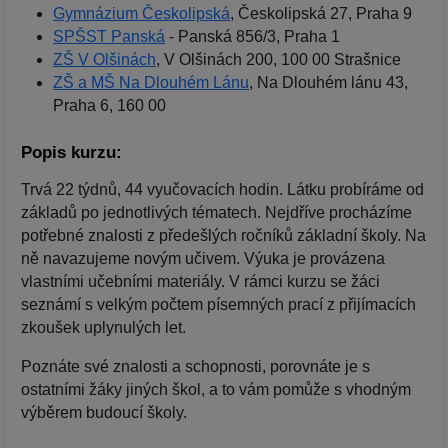
Gymnázium Českolipská
, Českolipská 27, Praha 9
SPŠST Panská
- Panská 856/3, Praha 1
ZŠ V Olšinách
, V Olšinách 200, 100 00 Strašnice
ZŠ a MŠ Na Dlouhém Lánu
, Na Dlouhém lánu 43,
Praha 6, 160 00
Popis kurzu:
Trvá 22 týdnů, 44 vyučovacích hodin. Látku probíráme od
základů po jednotlivých tématech. Nejdříve procházíme
potřebné znalosti z předešlých ročníků základní školy. Na
ně navazujeme novým učivem. Výuka je provázena
vlastními učebními materiály. V rámci kurzu se žáci
seznámí s velkým počtem písemných prací z přijímacích
zkoušek uplynulých let.
Poznáte své znalosti a schopnosti, porovnáte je s
ostatními žáky jiných škol, a to vám pomůže s vhodným
výběrem budoucí školy.