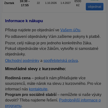
16:30 –
6500
čtvrtek
22
1.10.2026
1.4.2027
17:55
Kč
Informace k nákupu
Přístup najdete po objednání ve
Vašem účtu
.
Po odbavení objednávky Vám zašleme pokyny k platbě.
Pozor, celý nákup je pro jednoho konkrétního žáka.
Pokud objednáváte více žákům, vytvořte si samostatné
objednávky.
Obchodní podmínky
a
spotřebitelská práva
.
Mimořádné slevy z kurzovného:
Rodinná cena
– pokud k nám přihlašujete více
sourozenců, máte nárok na slevu z kurzovného. Pro více
informací nás
kontaktujte
.
Program pro sociálně slabší
– nemůžete si naše výuky
dovolit? Třeba najdeme řešení.
Podrobnější informace o
programu
.