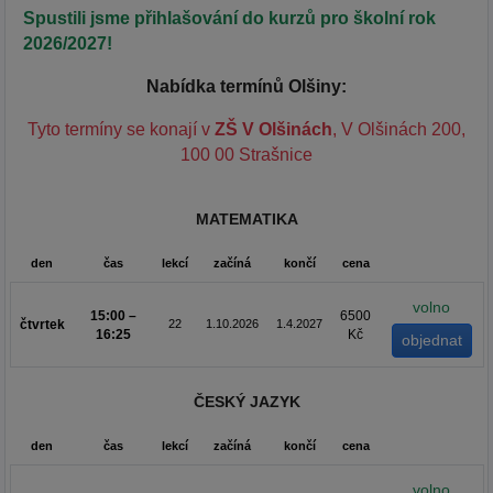
Spustili jsme přihlašování do kurzů pro školní rok
2026/2027!
Nabídka termínů Olšiny:
Tyto termíny se konají v
ZŠ V Olšinách
, V Olšinách 200,
100 00 Strašnice
MATEMATIKA
den
čas
lekcí
začíná
končí
cena
volno
15:00 –
6500
čtvrtek
22
1.10.2026
1.4.2027
16:25
Kč
ČESKÝ JAZYK
den
čas
lekcí
začíná
končí
cena
volno