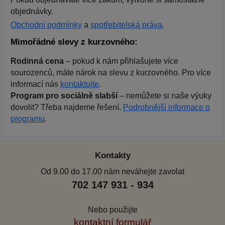
objednávky.
Obchodní podmínky
a
spotřebitelská práva
.
Mimořádné slevy z kurzovného:
Rodinná cena
– pokud k nám přihlašujete více
sourozenců, máte nárok na slevu z kurzovného. Pro více
informací nás
kontaktujte
.
Program pro sociálně slabší
– nemůžete si naše výuky
dovolit? Třeba najdeme řešení.
Podrobnější informace o
programu
.
Kontakty
Od 9.00 do 17.00 nám neváhejte zavolat
702 147 931 - 934
Nebo použijte
kontaktní formulář