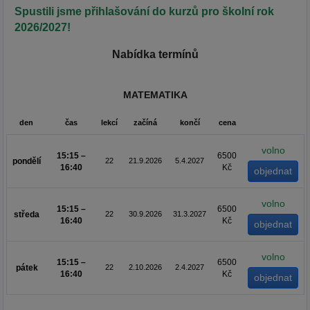
Spustili jsme přihlašování do kurzů pro školní rok
2026/2027!
Nabídka termínů
MATEMATIKA
den
čas
lekcí
začíná
končí
cena
volno
15:15 –
6500
pondělí
22
21.9.2026
5.4.2027
16:40
Kč
volno
15:15 –
6500
středa
22
30.9.2026
31.3.2027
16:40
Kč
volno
15:15 –
6500
pátek
22
2.10.2026
2.4.2027
16:40
Kč