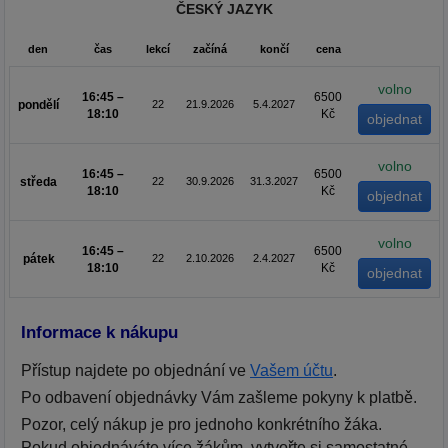
ČESKÝ JAZYK
den
čas
lekcí
začíná
končí
cena
volno
16:45 –
6500
pondělí
22
21.9.2026
5.4.2027
18:10
Kč
volno
16:45 –
6500
středa
22
30.9.2026
31.3.2027
18:10
Kč
volno
16:45 –
6500
pátek
22
2.10.2026
2.4.2027
18:10
Kč
Informace k nákupu
Přístup najdete po objednání ve
Vašem účtu
.
Po odbavení objednávky Vám zašleme pokyny k platbě.
Pozor, celý nákup je pro jednoho konkrétního žáka.
Pokud objednáváte více žákům, vytvořte si samostatné