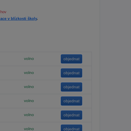
chov
ace v blízkosti školy
.
volno
volno
volno
volno
volno
volno