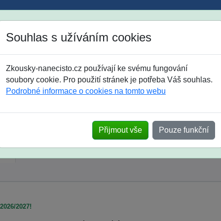
Jak si vybrat
Časté dotazy
Souhlas s užíváním cookies
8. třída
9. třída
střední
maturanti
soutěže
prázdniny
Zkousky-nanecisto.cz používají ke svému fungování
soubory cookie. Pro použití stránek je potřeba Váš souhlas.
jazyk, angličtina pro žáky 7. tříd
Podrobné informace o cookies na tomto webu
Přijmout vše
Pouze funkční
ny
Termíny
Termíny
Termíny
Termíny
T
nka
Stodůlky
Ohradní
Tyršova
Českolipská
 2026/2027!