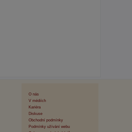
O nás
V médiích
Kariéra
Diskuse
Obchodní podmínky
Podmínky užívání webu