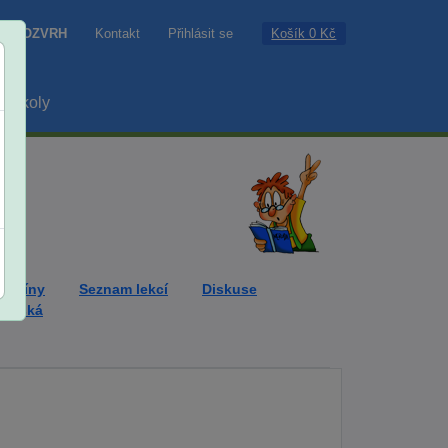
Košík 0 Kč
ROZVRH
Kontakt
Přihlásit se
školy
ermíny
Seznam lekcí
Diskuse
Panská