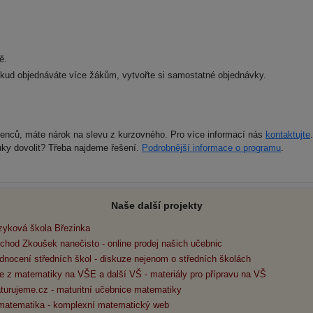
ě.
okud objednáváte více žákům, vytvořte si samostatné objednávky.
zenců, máte nárok na slevu z kurzovného. Pro více informací nás
kontaktujte
.
ky dovolit? Třeba najdeme řešení.
Podrobnější informace o programu
.
Naše další projekty
zyková škola Březinka
chod Zkoušek nanečisto - online prodej našich učebnic
dnocení středních škol - diskuze nejenom o středních školách
e z matematiky na VŠE a další VŠ - materiály pro přípravu na VŠ
turujeme.cz - maturitní učebnice matematiky
matematika - komplexní matematický web