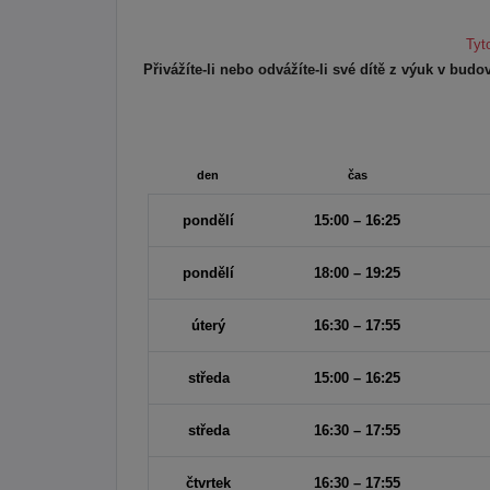
Tyt
Přivážíte-li nebo odvážíte-li své dítě z výuk v bu
den
čas
pondělí
15:00 – 16:25
pondělí
18:00 – 19:25
úterý
16:30 – 17:55
středa
15:00 – 16:25
středa
16:30 – 17:55
čtvrtek
16:30 – 17:55