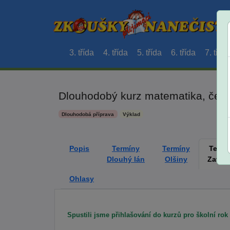
3. třída
4. třída
5. třída
6. třída
7. třída
Dlouhodobý kurz matematika, český 
Dlouhodobá příprava
Výklad
Popis
Termíny
Termíny
Termí
Dlouhý lán
Olšiny
Zatla
Ohlasy
Spustili jsme přihlašování do kurzů pro školní rok