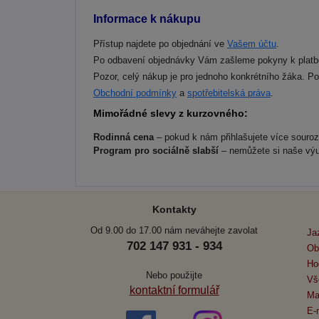
Informace k nákupu
Přístup najdete po objednání ve
Vašem účtu
.
Po odbavení objednávky Vám zašleme pokyny k platb
Pozor, celý nákup je pro jednoho konkrétního žáka. P
Obchodní podmínky
a
spotřebitelská práva
.
Mimořádné slevy z kurzovného:
Rodinná cena
– pokud k nám přihlašujete více souro
Program pro sociálně slabší
– nemůžete si naše výu
Kontakty
Od 9.00 do 17.00 nám neváhejte zavolat
Ja
702 147 931 - 934
Ob
Ho
Nebo použijte
Vš
kontaktní formulář
Ma
E-