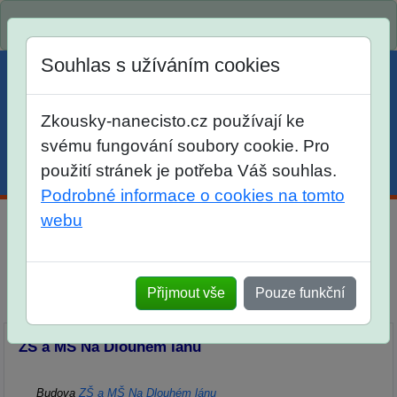
Spustili jsme přihlašování na školní rok 2026/2027!
Souhlas s užíváním cookies
Zkousky-nanecisto.cz používají ke
svému fungování soubory cookie. Pro
použití stránek je potřeba Váš souhlas.
Menu
Účet
Košík
Podrobné informace o cookies na tomto
webu
Kontakt
Kontaktní údaje
Kde najdete učebny a školy
Přijmout vše
Pouze funkční
Fakturační údaje
ZŠ a MŠ Na Dlouhém lánu
Budova
ZŠ a MŠ Na Dlouhém lánu