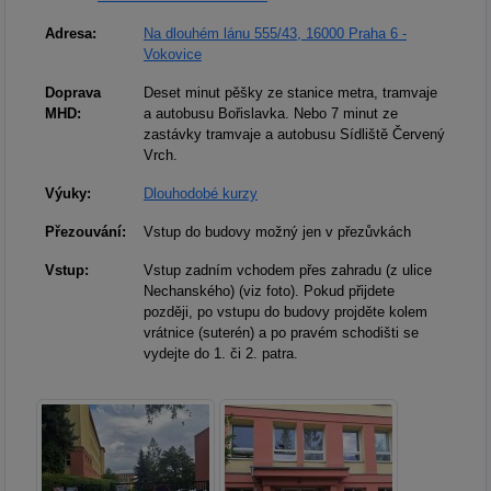
Adresa:
Na dlouhém lánu 555/43, 16000 Praha 6 -
Vokovice
Doprava
Deset minut pěšky ze stanice metra, tramvaje
MHD:
a autobusu Bořislavka. Nebo 7 minut ze
zastávky tramvaje a autobusu Sídliště Červený
Vrch.
Výuky:
Dlouhodobé kurzy
Přezouvání:
Vstup do budovy možný jen v přezůvkách
Vstup:
Vstup zadním vchodem přes zahradu (z ulice
Nechanského) (viz foto). Pokud přijdete
později, po vstupu do budovy projděte kolem
vrátnice (suterén) a po pravém schodišti se
vydejte do 1. či 2. patra.