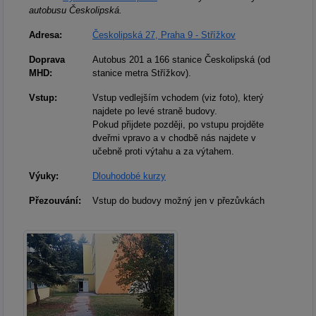
autobusu Českolipská.
Adresa:
Českolipská 27, Praha 9 - Střížkov
Doprava
Autobus 201 a 166 stanice Českolipská (od
MHD:
stanice metra Střížkov).
Vstup:
Vstup vedlejším vchodem (viz foto), který
najdete po levé straně budovy.
Pokud přijdete později, po vstupu projděte
dveřmi vpravo a v chodbě nás najdete v
učebně proti výtahu a za výtahem.
Výuky:
Dlouhodobé kurzy
Přezouvání:
Vstup do budovy možný jen v přezůvkách