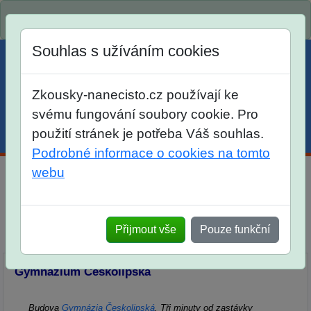
Spustili jsme přihlašování na školní rok 2026/2027!
Souhlas s užíváním cookies
Zkousky-nanecisto.cz používají ke
svému fungování soubory cookie. Pro
použití stránek je potřeba Váš souhlas.
Menu
Účet
Košík
Podrobné informace o cookies na tomto
webu
Kontakt
Kontaktní údaje
Kde najdete učebny a školy
Přijmout vše
Pouze funkční
Fakturační údaje
Gymnázium Českolipská
Budova
Gymnázia Českolipská
. Tři minuty od zastávky