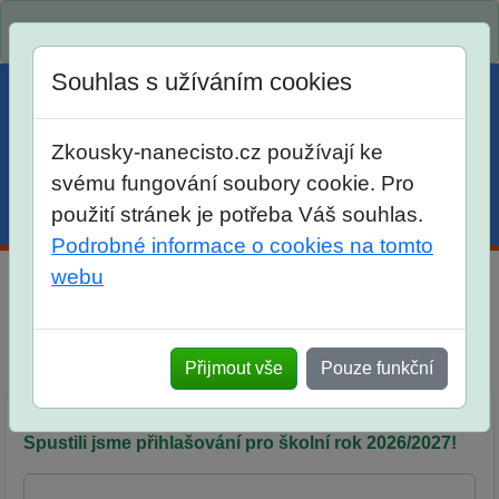
Spustili jsme přihlašování na školní rok 2026/2027!
Souhlas s užíváním cookies
Zkousky-nanecisto.cz používají ke
svému fungování soubory cookie. Pro
použití stránek je potřeba Váš souhlas.
Menu
Účet
Košík
Podrobné informace o cookies na tomto
webu
OSMA - Obecná Soutěž MAtematiky
Srovnání
Přijmout vše
Pouze funkční
Popis
Objednávka
Síň slávy
Spustili jsme přihlašování pro školní rok 2026/2027!