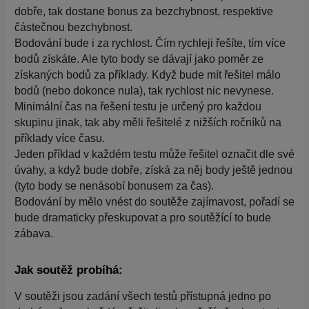
dobře, tak dostane bonus za bezchybnost, respektive
částečnou bezchybnost.
Bodování bude i za rychlost. Čím rychleji řešíte, tím více
bodů získáte. Ale tyto body se dávají jako poměr ze
získaných bodů za příklady. Když bude mít řešitel málo
bodů (nebo dokonce nula), tak rychlost nic nevynese.
Minimální čas na řešení testu je určený pro každou
skupinu jinak, tak aby měli řešitelé z nižších ročníků na
příklady více času.
Jeden příklad v každém testu může řešitel označit dle své
úvahy, a když bude dobře, získá za něj body ještě jednou
(tyto body se nenásobí bonusem za čas).
Bodování by mělo vnést do soutěže zajímavost, pořadí se
bude dramaticky přeskupovat a pro soutěžící to bude
zábava.
Jak soutěž probíhá:
V soutěži jsou zadání všech testů přístupná jedno po