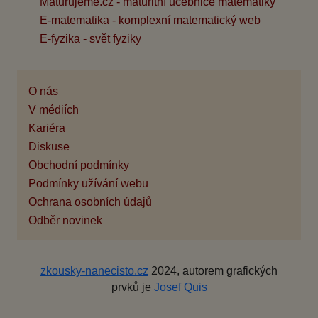
Maturujeme.cz - maturitní učebnice matematiky
E-matematika - komplexní matematický web
E-fyzika - svět fyziky
O nás
V médiích
Kariéra
Diskuse
Obchodní podmínky
Podmínky užívání webu
Ochrana osobních údajů
Odběr novinek
zkousky-nanecisto.cz
2024, autorem grafických
prvků je
Josef Quis