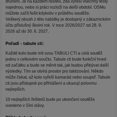
druhém. Je na každém řešiteli, zda vyřeší všechny testy
najednou, nebo si práci rozloží na delší období. OSMu
můžete začít řešit kdykoliv v průběhu soutěže.
Veškerý obsah z této nabídky je dostupný v zákaznickém
účtu příslušný školní rok. V roce 2026/2027 od 28. 9.
2026 až do 30. 6. 2027.
Pořadí - tabule cti:
Každé kolo bude mít svou TABULI CTI a celá soutěž
jednu v celkovém součtu. Tabule cti bude funkční hned
od začátku a bude se měnit tak, jak budou přibývat další
výsledky. Tím se otvírá prostor pro taktizování. Někdo
může čekat, až kolo vyřeší kamarád nebo soupeř. Tabule
cti jsou přístupné po přihlášení a ukazují polovinu
nejlepších.
10 nejlepších řešitelů bude po ukončení soutěže
uvedeno v Síni slávy.