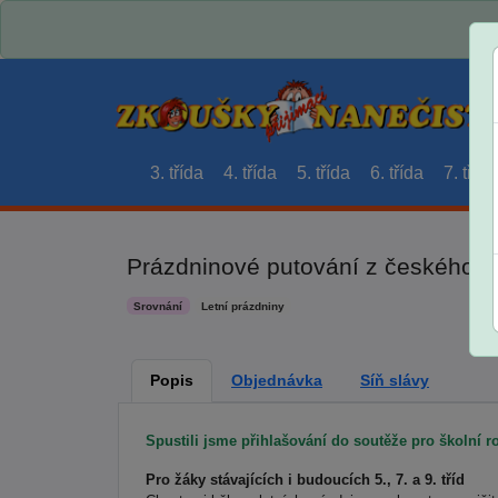
3. třída
4. třída
5. třída
6. třída
7. třída
Prázdninové putování z českého j
Srovnání
Letní prázdniny
Popis
Objednávka
Síň slávy
Spustili jsme přihlašování do soutěže pro školní r
Pro žáky stávajících i budoucích 5., 7. a 9. tříd