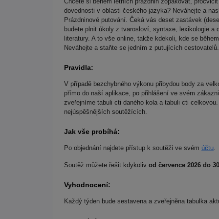
Chcete si během letních prázdnin zopakovat, procvičit 
dovednosti v oblasti českého jazyka? Neváhejte a na
Prázdninové putování. Čeká vás deset zastávek (deset 
budete plnit úkoly z tvarosloví, syntaxe, lexikologie a
literatury. A to vše online, takže kdekoli, kde se běhe
Neváhejte a staňte se jedním z putujících cestovatelů.
Pravidla:
V případě bezchybného výkonu přibydou body za velko
přímo do naší aplikace, po přihlášení ve svém zákazn
zveřejníme tabuli cti daného kola a tabuli cti celkovou.
nejúspěšnějších soutěžících.
Jak vše probíhá:
Po objednání najdete přístup k soutěži ve svém
účtu
.
Soutěž můžete řešit kdykoliv
od července 2026 do 30
Vyhodnocení:
Každý týden bude sestavena a zveřejněna tabulka aktu