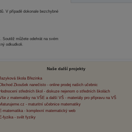
dů. V případě dokonale bezchybné
í. Soutěž můžete odehrát na svém
žný odkudkoli.
Naše další projekty
Jazyková škola Březinka
Obchod Zkoušek nanečisto - online prodej našich učebnic
Hodnocení středních škol - diskuze nejenom o středních školách
Vše z matematiky na VŠE a další VŠ - materiály pro přípravu na VŠ
Maturujeme.cz - maturitní učebnice matematiky
E-matematika - komplexní matematický web
E-fyzika - svět fyziky