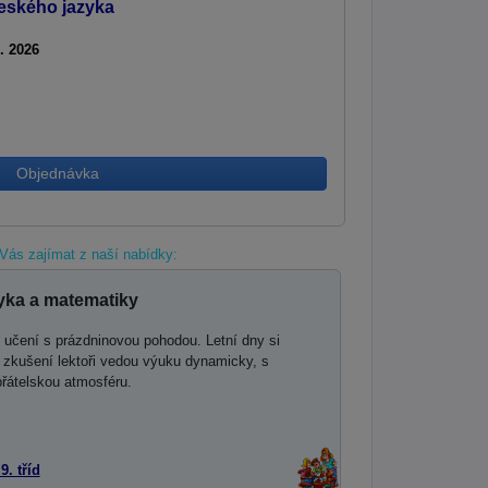
eského jazyka
9. 2026
Objednávka
Vás zajímat z naší nabídky:
yka a matematiky
í učení s prázdninovou pohodou. Letní dny si
i zkušení lektoři vedou výuku dynamicky, s
přátelskou atmosféru.
9. tříd