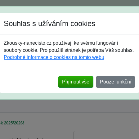
Spustili jsme přihlašování na školní rok 2026/2027!
Souhlas s užíváním cookies
Jak si vybrat
Časté dotazy
Zkousky-nanecisto.cz používají ke svému fungování
8. třída
9. třída
střední
maturanti
soutěže
prázdniny
soubory cookie. Pro použití stránek je potřeba Váš souhlas.
Podrobné informace o cookies na tomto webu
azyka
Přijmout vše
Pouze funkční
ok 2025/2026!