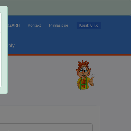
Košík 0 Kč
ROZVRH
Kontakt
Přihlásit se
školy