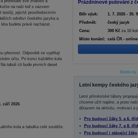
a prohloubit své znalosti a
Prázdninové putování z č
skočte na naši loď s názvem
testů), jejichž prostřednictvím
Běh výuk:
1. 7. 2026 - 30. 
 dalších odvětví českého jazyka a
Předmět:
český jazyk
m léta budete právě nacházet.
Cena:
300 Kč
za 10 kol
Místo konání:
celá ČR - online
u přesnost. Odpovědi se vyplňují
ickém účtu. Po konci každého kola
 Na tabuli cti bude prvních deset
Mohlo by 
Letní kempy českého jaz
Letní příměstské tábory propojuj
chceme užít naplno, a proto naš
. září 2026
.
důrazem na aktivitu, motivaci a 
Pro budoucí žáky 5. a 6. tříd
Pro budoucí žáky 7. a 8. tříd
álního kola a tabulka celé soutěže.
Pro budoucí i stávající žáky 