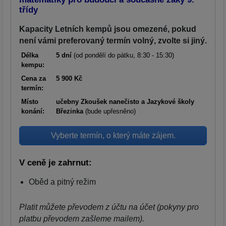
třídy
Kapacity Letních kempů jsou omezené, pokud
není vámi preferovaný termín volný, zvolte si jiný.
Délka
5 dní
(od pondělí do pátku, 8:30 - 15:30)
kempu:
Cena za
5 900 Kč
termín:
Místo
učebny Zkoušek nanečisto a Jazykové školy
konání:
Březinka
(bude upřesněno)
Vyberte termín, o který máte zájem.
V ceně je zahrnut:
Oběd a pitný režim
Platit můžete převodem z účtu na účet (pokyny pro
platbu převodem zašleme mailem).