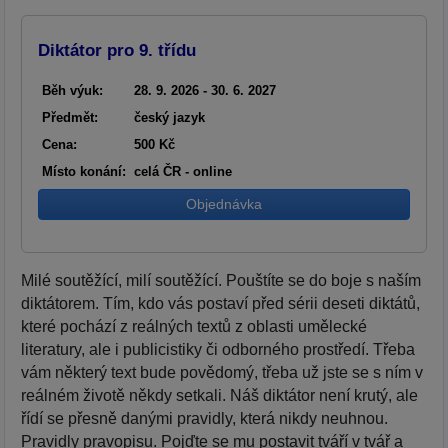
Diktátor pro 9. třídu
Běh výuk:
28. 9. 2026 - 30. 6. 2027
Předmět:
český jazyk
Cena:
500 Kč
Místo konání:
celá ČR - online
Objednávka
Milé soutěžící, milí soutěžící. Pouštíte se do boje s naším
diktátorem. Tím, kdo vás postaví před sérii deseti diktátů,
které pochází z reálných textů z oblasti umělecké
literatury, ale i publicistiky či odborného prostředí. Třeba
vám některý text bude povědomý, třeba už jste se s ním v
reálném životě někdy setkali. Náš diktátor není krutý, ale
řídí se přesně danými pravidly, která nikdy neuhnou.
Pravidly pravopisu. Pojďte se mu postavit tváří v tvář a