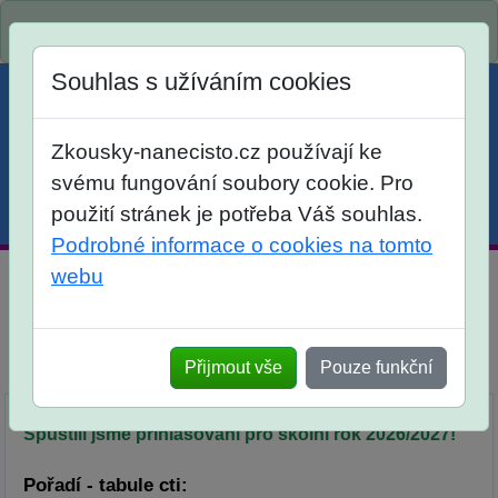
Spustili jsme přihlašování na školní rok 2026/2027!
Souhlas s užíváním cookies
Zkousky-nanecisto.cz používají ke
svému fungování soubory cookie. Pro
použití stránek je potřeba Váš souhlas.
Menu
Účet
Košík
Podrobné informace o cookies na tomto
webu
Diktátor pro žáky 9. tříd
Srovnání
Přijmout vše
Pouze funkční
Popis
Objednávka
Síň slávy
Spustili jsme přihlašování pro školní rok 2026/2027!
Pořadí - tabule cti: