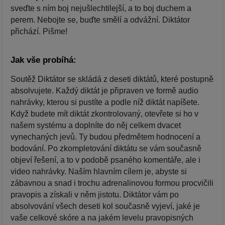
sveďte s ním boj nejušlechtilejší, a to boj duchem a
perem. Nebojte se, buďte smělí a odvážní. Diktátor
přichází. Pišme!
Jak vše probíhá:
Soutěž Diktátor se skládá z deseti diktátů, které postupně
absolvujete. Každý diktát je připraven ve formě audio
nahrávky, kterou si pustíte a podle níž diktát napíšete.
Když budete mít diktát zkontrolovaný, otevřete si ho v
našem systému a doplníte do něj celkem dvacet
vynechaných jevů. Ty budou předmětem hodnocení a
bodování. Po zkompletování diktátu se vám současně
objeví řešení, a to v podobě psaného komentáře, ale i
video nahrávky. Naším hlavním cílem je, abyste si
zábavnou a snad i trochu adrenalinovou formou procvičili
pravopis a získali v něm jistotu. Diktátor vám po
absolvování všech deseti kol současně vyjeví, jaké je
vaše celkové skóre a na jakém levelu pravopisných