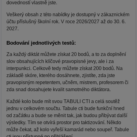
dovedností vlastně jste.
Veškerý obsah z této nabídky je dostupný v zákaznickém
účtu příslušný školní rok. V roce 2026/2027 až do 30. 6.
2027.
Bodování jednotlivých testů:
Za každý diktát můžete získat 20 bodů, a to za doplnění
slov obsahujících klíčové pravopisné jevy, ale i za
interpunkci. Celkově tedy můžete získat 200 bodů. Na
základě skóre, kterého dosáhnete, zjistíte, zda jste
pravopisným repetentem, učněm, mistrem, profesorem či
zda snad dosahujete kvalit samotného diktátora.
Každé kolo bude mít svou TABULI CTI a celá soutěž
jednu v celkovém součtu. Tabule cti bude funkční hned
od začátku a bude se měnit tak, jak budou přibývat další
výsledky. Tím se otvírá prostor pro taktizování. Někdo
může čekat, až kolo vyřeší kamarád nebo soupeř. Tabule
cti jsou přístupné po přihlášení.