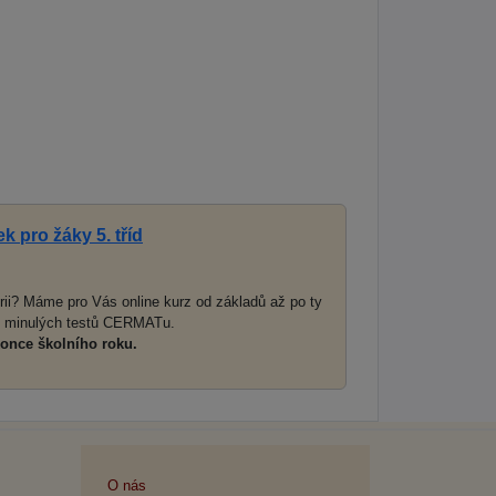
 pro žáky 5. tříd
ii? Máme pro Vás online kurz od základů až po ty
le minulých testů CERMATu.
konce školního roku.
O nás