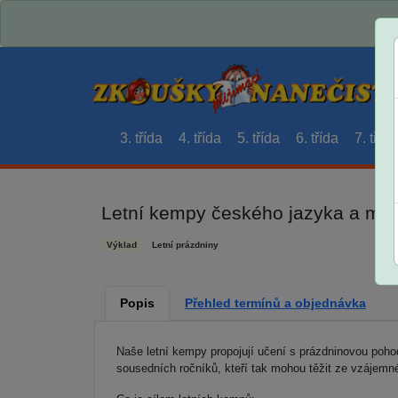
3. třída
4. třída
5. třída
6. třída
7. třída
Letní kempy českého jazyka a mate
Výklad
Letní prázdniny
Popis
Přehled termínů a objednávka
Naše letní kempy propojují učení s prázdninovou poh
sousedních ročníků, kteří tak mohou těžit ze vzájemn