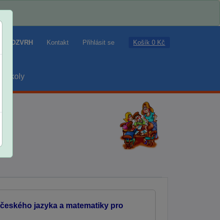
Košík 0 Kč
ROZVRH
Kontakt
Přihlásit se
školy
 českého jazyka a matematiky pro