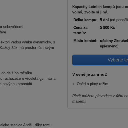
Kapacity Letních kempů jsou o
volný, zvolte si jiný.
Délka kempu:
5 dní
(od pondělí
m a sebevědomí
Cena za
5 900 Kč
féře
termín:
Místo konání:
učebny Zkoušek
 lektoři vedou výuku dynamicky, s
upřesněno)
. Každý žák má prostor růst svým
Vyberte te
se do dalšího ročníku
V ceně je zahrnut:
oucí uchazeče o víceletá gymnázia
í a nových kamarádů
Oběd a pitný režim
Platit můžete převodem z účtu n
mailem).
aleko stanice Anděl, díky tomu