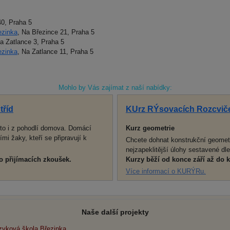
40, Praha 5
ezinka
, Na Březince 21, Praha 5
Na Zatlance 3, Praha 5
ezinka
, Na Zatlance 11, Praha 5
Mohlo by Vás zajímat z naší nabídky:
tříd
KUrz RÝsovacích Rozcviček
to i z pohodlí domova. Domácí
Kurz geometrie
i žaky, kteří se připravují k
Chcete dohnat konstrukční geometr
nejzapeklitější úlohy sestavené d
o přijímacích zkoušek.
Kurzy běží od konce září až do 
Více informací o KURÝRu.
Naše další projekty
zyková škola Březinka