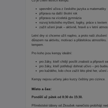
Co je cílem letních kempů:
upevnění učiva z českého jazyka a matematiky
příprava na další školní rok
příprava na víceletá gymnázia
rozvoj kritického myšlení, logiky, práce s texte
zažít učení jinak – aktivně, hravě a v letní atmos
Letní dny si chceme užít naplno, a proto naši zkušení
důrazem na aktivitu, motivaci a přátelskou atmosféru
tempem.
Pro koho jsou kempy ideální:
pro žáky, kteří chtějí posílit znalosti a připravit 
pro žáky, kteří potřebují dohnat učivo – pro bud
pro každého, kdo chce zažít léto plné her, učen
Kempy nejsou určeny jako kurzy češtiny pro cizince.
Místo a čas:
Pondělí až pátek od 8:30 do 15:30.
Příměstské tábory od Zkoušek nanečisto probíhájí ned