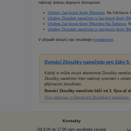
nabízejí dobrou dopravní dostupnost
Učebny Jazykové školy Březinka
, Na Václavce 
Učebny Zkoušek nanečisto a Jazykové školy Bř
Učebna Jazykové školy Březinka Na Zatlance
, 
Učebny Zkoušek nanečisto a Jazykové školy Bř
V případě dotazů nás neváhejte
kontaktovat
.
Domácí Zkoušky nanečisto pro žáky 5. 
Každý si může zkusit absolvovat Zkoušky nanečis
Zkoušky nanečisto Vám nabízejí srovnání s ostatním
přijímacím zkouškám.
Domácí Zkoušky nanečisto běží od 3. října až d
Více informací o Domácích Zkouškách nanečisto.
Kontakty
Od 9.00 do 17.00 nám neváhejte zavolat
Ja