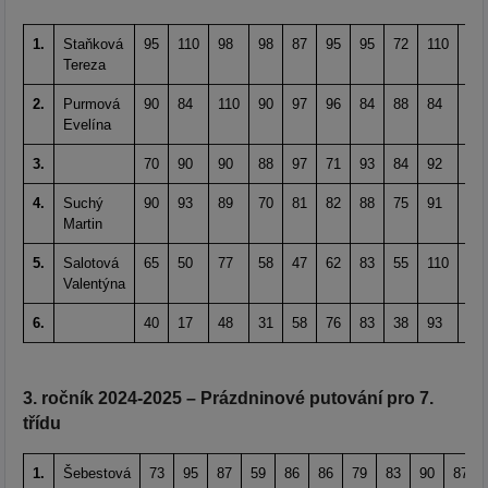
1.
Staňková
95
110
98
98
87
95
95
72
110
90
Tereza
2.
Purmová
90
84
110
90
97
96
84
88
84
86
Evelína
3.
70
90
90
88
97
71
93
84
92
11
4.
Suchý
90
93
89
70
81
82
88
75
91
86
Martin
5.
Salotová
65
50
77
58
47
62
83
55
110
-
Valentýna
6.
40
17
48
31
58
76
83
38
93
74
3. ročník 2024-2025 – Prázdninové putování pro 7.
třídu
1.
Šebestová
73
95
87
59
86
86
79
83
90
87