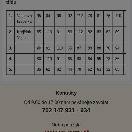
třídu
1.
Vacková
95
84
96
92
112
78
81
76
110
110
Isabelka
2.
Krejčiřík
85
110
91
83
112
82
83
82
89
82
Vojta
3.
90
91
110
65
87
84
88
76
94
-
4.
80
110
91
65
88
64
95
78
86
-
5.
85
61
82
44
78
62
63
32
65
29
Kontakty
Od 9.00 do 17.00 nám neváhejte zavolat
702 147 931 - 934
Nebo použijte