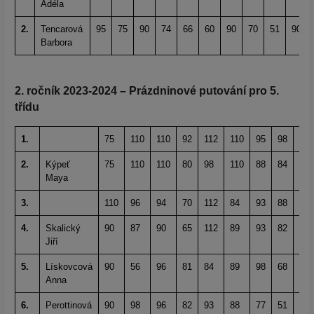
Adéla
2.
Tencarová
95
75
90
74
66
60
90
70
51
90
Barbora
2. ročník 2023-2024 – Prázdninové putování pro 5.
třídu
1.
75
110
110
92
112
110
95
98
110
2.
Kýpeť
75
110
110
80
98
110
88
84
110
Maya
3.
110
96
94
70
112
84
93
88
84
4.
Skalický
90
87
90
65
112
89
93
82
92
Jiří
5.
Lískovcová
90
56
96
81
84
89
98
68
94
Anna
6.
Perottinová
90
98
96
82
93
88
77
51
86