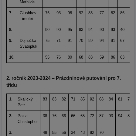
Mathilde
7.
Glushkov
75
93
98
92
83
77
82
86
77
Timofei
8.
90
90
95
83
94
90
93
40
62
9.
Dejnožka
75
71
91
70
89
94
81
67
90
Svatopluk
10.
55
76
80
68
83
59
86
63
82
2. ročník 2023-2024 – Prázdninové putování pro 7.
třídu
1.
Skalický
83
83
82
71
85
92
68
84
81
74
Petr
2.
Pozzi
38
76
66
66
65
72
87
93
94
83
Christopher
3.
48
55
56
34
43
82
70
-
-
-