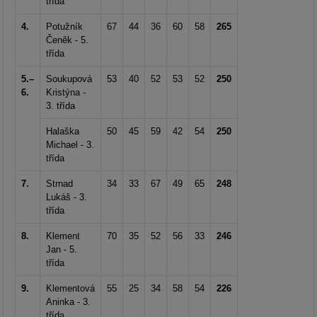
třída
4.
Potužník
67
44
36
60
58
265
Čeněk - 5.
třída
5.–
Soukupová
53
40
52
53
52
250
6.
Kristýna -
3. třída
Halaška
50
45
59
42
54
250
Michael - 3.
třída
7.
Strnad
34
33
67
49
65
248
Lukáš - 3.
třída
8.
Klement
70
35
52
56
33
246
Jan - 5.
třída
9.
Klementová
55
25
34
58
54
226
Aninka - 3.
třída