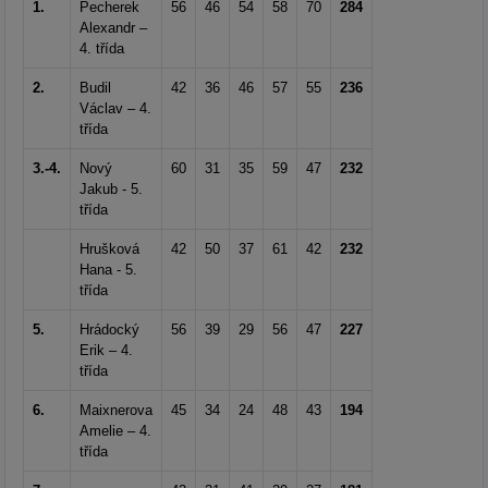
1.
Pecherek
56
46
54
58
70
284
Alexandr –
4. třída
2.
Budil
42
36
46
57
55
236
Václav – 4.
třída
3.-4.
Nový
60
31
35
59
47
232
Jakub - 5.
třída
Hrušková
42
50
37
61
42
232
Hana - 5.
třída
5.
Hrádocký
56
39
29
56
47
227
Erik – 4.
třída
6.
Maixnerova
45
34
24
48
43
194
Amelie – 4.
třída