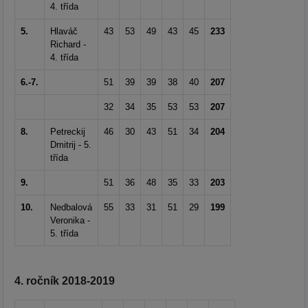
4. třída
5.
Hlaváč
43
53
49
43
45
233
Richard -
4. třída
6.-7.
51
39
39
38
40
207
32
34
35
53
53
207
8.
Petreckij
46
30
43
51
34
204
Dmitrij - 5.
třída
9.
51
36
48
35
33
203
10.
Nedbalová
55
33
31
51
29
199
Veronika -
5. třída
4. ročník 2018-2019