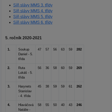
Síň slávy MMS 3. třídy
Síň slávy MMS 4. třídy
Síň slávy MMS 5. třídy
Síň slávy MMS 6. třídy
5. ročník 2020-2021
1.
Soukup
47
57
56
63
59
282
Daniel - 5.
třída
2.
Ruta
56
36
58
60
59
269
Lukáš - 5.
třída
3.
Harynets
45
38
59
59
61
262
Stanislav
- 4. třída
4.
Hlaváčová
58
55
50
40
43
246
Natálie -