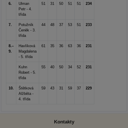
6.
Ulman
51
31
50
51
51
234
Petr - 4.
třída
7.
Potužník
44
48
37
53
51
233
Čeněk - 3.
třída
8.–
Havlíková
61
35
36
63
36
231
9.
Magdalena
- 5. třída
Kuhn
55
40
50
34
52
231
Robert - 5.
třída
10.
Štětková
59
43
31
59
37
229
Alžběta -
4. třída
Kontakty