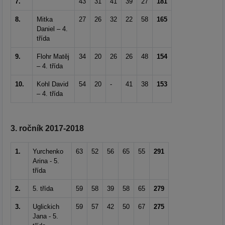
7.
43
31
41
39
27
181
8.
Mitka
27
26
32
22
58
165
Daniel – 4.
třída
9.
Flohr Matěj
34
20
26
26
48
154
– 4. třída
10.
Kohl David
54
20
-
41
38
153
– 4. třída
3. ročník 2017-2018
1.
Yurchenko
63
52
56
65
55
291
Arina - 5.
třída
2.
5. třída
59
58
39
58
65
279
3.
Uglickich
59
57
42
50
67
275
Jana - 5.