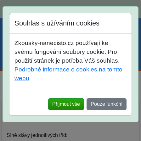
Spustili jsme přihlašování na školní rok 2026/2027!
Souhlas s užíváním cookies
Zkousky-nanecisto.cz používají ke
svému fungování soubory cookie. Pro
použití stránek je potřeba Váš souhlas.
Menu
Účet
Košík
Podrobné informace o cookies na tomto
webu
MMS - Májová matematická soutěž
Srovnání
Přijmout vše
Pouze funkční
SÍŇ SLÁVY MATEMATICKÉ SOUTĚŽE NAPŘÍČ
MEZI ROČNÍKY:
Síně slávy jednotlivých tříd: