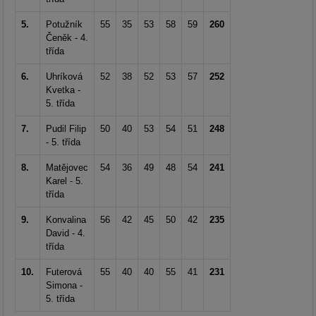
5.
Potužník
55
35
53
58
59
260
Čeněk - 4.
třída
6.
Uhríková
52
38
52
53
57
252
Kvetka -
5. třída
7.
Pudil Filip
50
40
53
54
51
248
- 5. třída
8.
Matějovec
54
36
49
48
54
241
Karel - 5.
třída
9.
Konvalina
56
42
45
50
42
235
David - 4.
třída
10.
Futerová
55
40
40
55
41
231
Simona -
5. třída