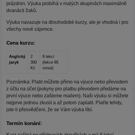
prázdnin. Výuka probíhá v malých skupinách maximálně
dvanácti žaků.
Výuka navazuje na dlouhodobé kurzy, ale je vhodná i pro
všechy nové zájemce.
Cena kurzu:
Anglický
2
8 lekcí
jazyk
300
(lekce 85
Kč
minut)
Poznámka: Platit můžete přímo na výuce nebo převodem
z účtu na účet (pokyny pro platbu převodem předáme na
první výuce nebo zašleme mailem). Naši výuku si můžete
nejprve jednou zkusit a až potom zaplatit. Plaťte tehdy,
jste-li přesvědčeni, že se Vám výuka líbí.
Termín konání:
Kurz začíná po přijímacích zkouškách a má 8 lekcí.