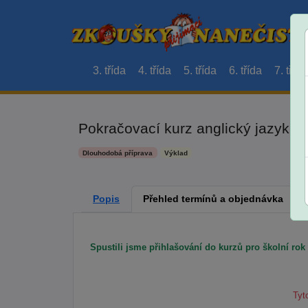
3. třída
4. třída
5. třída
6. třída
7. třída
Pokračovací kurz anglický jazyk pro
Dlouhodobá příprava
Výklad
Popis
Přehled termínů a objednávka
Spustili jsme přihlašování do kurzů pro školní rok
Tyt