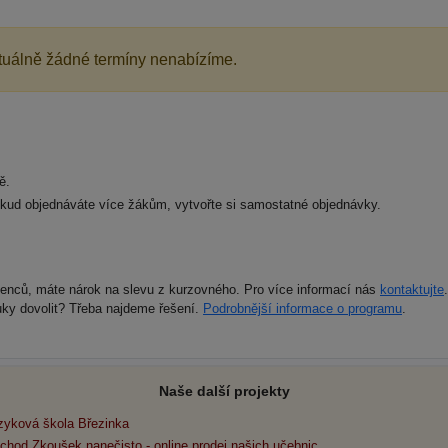
aktuálně žádné termíny nenabízíme.
ě.
okud objednáváte více žákům, vytvořte si samostatné objednávky.
zenců, máte nárok na slevu z kurzovného. Pro více informací nás
kontaktujte
.
ky dovolit? Třeba najdeme řešení.
Podrobnější informace o programu
.
Naše další projekty
zyková škola Březinka
chod Zkoušek nanečisto - online prodej našich učebnic