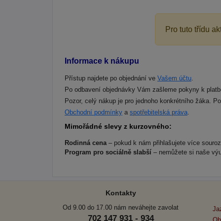
Pro tuto třídu 
Informace k nákupu
Přístup najdete po objednání ve
Vašem účtu
.
Po odbavení objednávky Vám zašleme pokyny k platb
Pozor, celý nákup je pro jednoho konkrétního žáka. P
Obchodní podmínky
a
spotřebitelská práva
.
Mimořádné slevy z kurzovného:
Rodinná cena
– pokud k nám přihlašujete více souro
Program pro sociálně slabší
– nemůžete si naše výu
Kontakty
Od 9.00 do 17.00 nám neváhejte zavolat
Ja
702 147 931 - 934
Ob