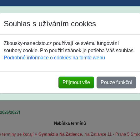
Jak si vybrat
Časté dotazy
Souhlas s užíváním cookies
8. třída
9. třída
střední
maturanti
soutěže
prázdniny
Zkousky-nanecisto.cz používají ke svému fungování
soubory cookie. Pro použití stránek je potřeba Váš souhlas.
 žáky 5. tříd
Podrobné informace o cookies na tomto webu
Přijmout vše
Pouze funkční
 2026/2027!
Nabídka termínů
o termíny se konají v
Gymnáziu Na Zatlance
, Na Zatlance 11 - Praha 5 Smí