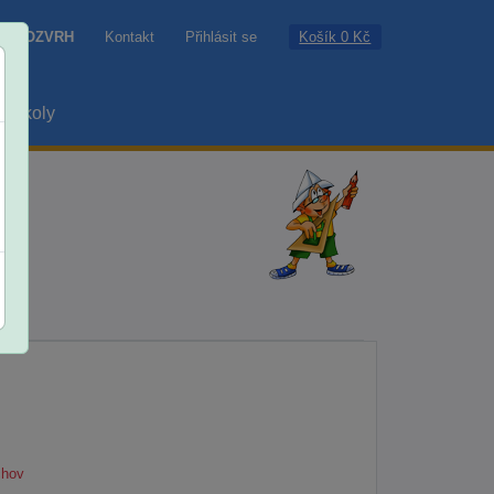
Košík 0 Kč
ROZVRH
Kontakt
Přihlásit se
školy
chov