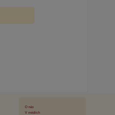
O nás
V médiích