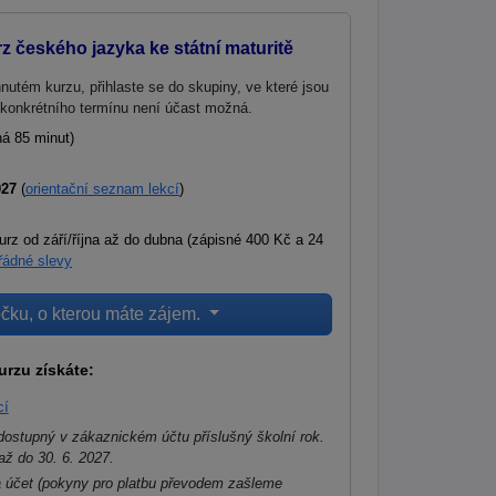
 českého jazyka ke státní maturitě
hnutém kurzu, přihlaste se do skupiny, ve které jsou
 konkrétního termínu není účast možná.
há 85 minut)
027
(
orientační seznam lekcí
)
urz od září/října až do dubna (zápisné 400 Kč a 24
ádné slevy
čku, o kterou máte zájem.
rzu získáte:
cí
dostupný v zákaznickém účtu příslušný školní rok.
až do 30. 6. 2027.
a účet (pokyny pro platbu převodem zašleme