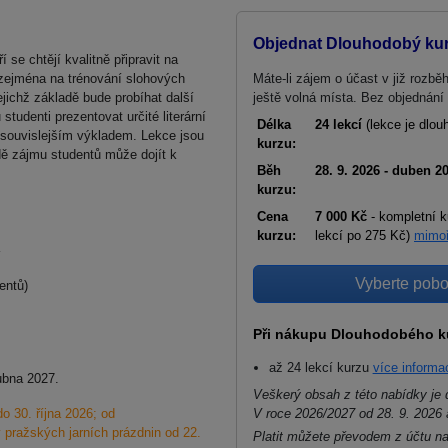
Objednat Dlouhodobý kurz
 se chtějí kvalitně připravit na
 zejména na trénování slohových
Máte-li zájem o účast v již rozbě
jejichž základě bude probíhat další
ještě volná místa. Bez objednání
studenti prezentovat určité literární
Délka
24 lekcí
(lekce je dlou
 souvislejším výkladem. Lekce jsou
kurzu:
dě zájmu studentů může dojít k
Běh
28. 9. 2026 - duben 2
kurzu:
Cena
7 000 Kč
- kompletní k
kurzu:
lekcí po 275 Kč)
mimoř
Vyberte pobo
dentů)
Při nákupu Dlouhodobého ku
až 24 lekcí kurzu
více informa
ubna 2027.
Veškerý obsah z této nabídky je 
o 30. října 2026; od
V roce 2026/2027 od 28. 9. 2026 
 pražských jarních prázdnin od 22.
Platit můžete převodem z účtu n