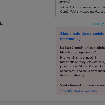
mailem).
Pokud do kurzu nastoupíte pozděj
včetně videí s výukou daných tý
5
lky
Mohlo by 
Státní maturita nanečisto
matematiky
Na každý termín unikátní úlohy
Můžete přijít opakovaně!
Přichystali jsme simulační
matematické testy. Získáte cvik,
jistotu, sebevědomí. Porovnáte 
schopnosti, znalosti a dovednost
dalšími maturanty.
Výuka běží od února až do mat
Více informací a rezervace