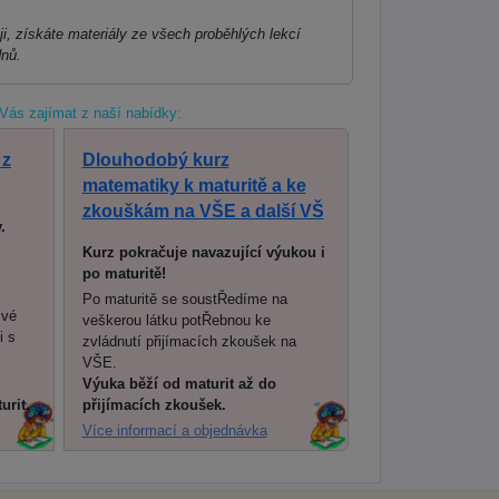
i, získáte materiály ze všech proběhlých lekcí
dnů.
Vás zajímat z naší nabídky:
 z
Dlouhodobý kurz
matematiky k maturitě a ke
zkouškám na VŠE a další VŠ
.
Kurz pokračuje navazující výukou i
po maturitě!
Po maturitě se soustŘedíme na
své
veškerou látku potŘebnou ke
i s
zvládnutí přijímacích zkoušek na
VŠE.
Výuka běží od maturit až do
urit.
přijímacích zkoušek.
Více informací a objednávka