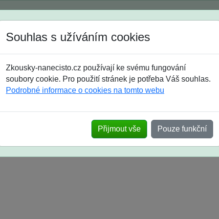
Spustili jsme přihlašování na školní rok 2026/2027!
Souhlas s užíváním cookies
Jak si vybrat
Časté dotazy
Zkousky-nanecisto.cz používají ke svému fungování
8. třída
9. třída
střední
maturanti
soutěže
prázdniny
soubory cookie. Pro použití stránek je potřeba Váš souhlas.
Podrobné informace o cookies na tomto webu
Přijmout vše
Pouze funkční