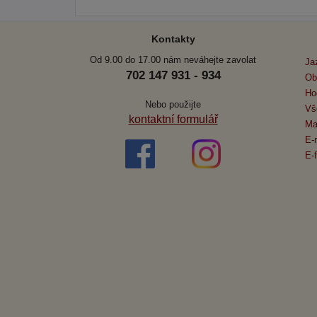
Kontakty
Od 9.00 do 17.00 nám neváhejte zavolat
Ja
702 147 931 - 934
Ob
Ho
Nebo použijte
Vš
kontaktní formulář
Ma
E-
E-f