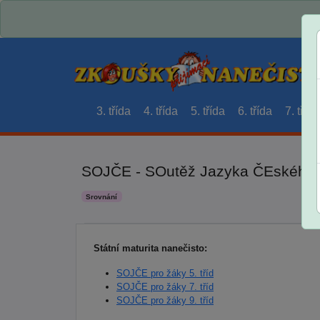
3. třída
4. třída
5. třída
6. třída
7. třída
SOJČE - SOutěž Jazyka ČEského
Srovnání
Státní maturita nanečisto:
SOJČE pro žáky 5. tříd
SOJČE pro žáky 7. tříd
SOJČE pro žáky 9. tříd