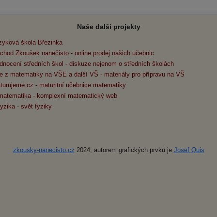
Naše další projekty
zyková škola Březinka
chod Zkoušek nanečisto - online prodej našich učebnic
dnocení středních škol - diskuze nejenom o středních školách
e z matematiky na VŠE a další VŠ - materiály pro přípravu na VŠ
turujeme.cz - maturitní učebnice matematiky
matematika - komplexní matematický web
yzika - svět fyziky
zkousky-nanecisto.cz
2024, autorem grafických prvků je
Josef Quis