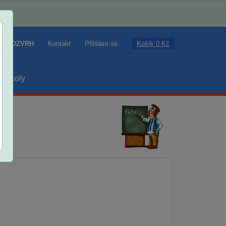
Košík 0 Kč
ROZVRH
Kontakt
Přihlásit se
školy