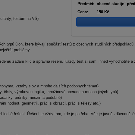
Předmět:
obecné studijní pře
Cena:
150 Kč
turanty, testům na VŠ)
ch typů úloh, které bývají součástí testů z obecných studijních předpokladů.
největší problémy.
dému zadání klíč a správná řešení. Každý test si sami ihned vyhodnotíte a z
 antonyma, vztahy slov a mnoho dalších podobných témat)
nty, čísly, výrokovou logiku, množinové operace a mnoho jiných typů)
 hádanky, průniky množin a podobně)
ní hodnot, geometrii, práci s obrazci, práci s tělesy atd.)
řehledné řešení. Řešení je vždy tam, kde je potřeba. Vše je jasně zdůvodněn