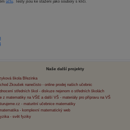
svém
účtu
. Testy jsou ke stažení jako soubory s klíči.
3
4
Naše další projekty
zyková škola Březinka
chod Zkoušek nanečisto - online prodej našich učebnic
dnocení středních škol - diskuze nejenom o středních školách
e z matematiky na VŠE a další VŠ - materiály pro přípravu na VŠ
turujeme.cz - maturitní učebnice matematiky
matematika - komplexní matematický web
yzika - svět fyziky