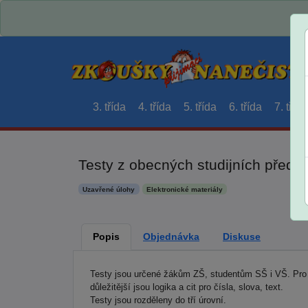
3. třída
4. třída
5. třída
6. třída
7. třída
Testy z obecných studijních předp
Uzavřené úlohy
Elektronické materiály
Popis
Objednávka
Diskuse
Testy jsou určené žákům ZŠ, studentům SŠ i VŠ. Pro ú
důležitější jsou logika a cit pro čísla, slova, text.
Testy jsou rozděleny do tří úrovní.