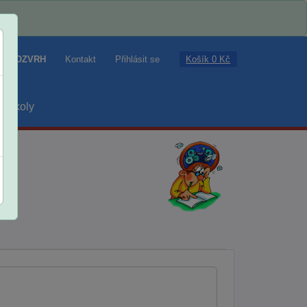
Košík 0 Kč
ROZVRH
Kontakt
Přihlásit se
školy