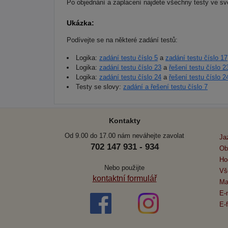
Po objednání a zaplacení najdete všechny testy ve 
Ukázka:
Podívejte se na některé zadání testů:
Logika:
zadání testu číslo 5
a
zadání testu číslo 17
Logika:
zadání testu číslo 23
a
řešení testu číslo 2
Logika:
zadání testu číslo 24
a
řešení testu číslo 2
Testy se slovy:
zadání a řešení testu číslo 7
Kontakty
Od 9.00 do 17.00 nám neváhejte zavolat
Ja
702 147 931 - 934
Ob
Ho
Nebo použijte
Vš
kontaktní formulář
Ma
E-
E-f