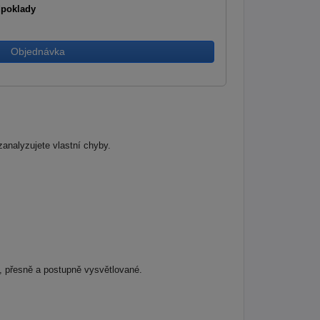
dpoklady
Objednávka
analyzujete vlastní chyby.
é, přesně a postupně vysvětlované.