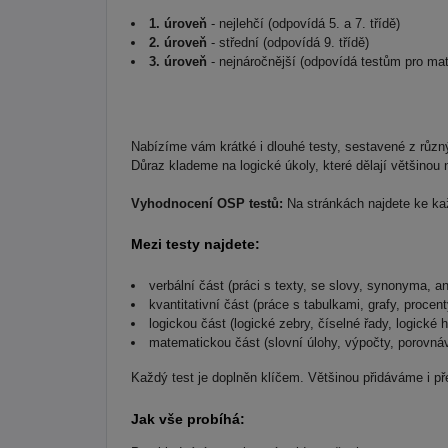
1. úroveň
- nejlehčí (odpovídá 5. a 7. třídě)
2. úroveň
- střední (odpovídá 9. třídě)
3. úroveň
- nejnáročnější (odpovídá testům pro ma
Nabízíme vám krátké i dlouhé testy, sestavené z různý
Důraz klademe na logické úkoly, které dělají většinou 
Vyhodnocení OSP testů:
Na stránkách najdete ke kaž
Mezi testy najdete:
verbální část (práci s texty, se slovy, synonyma,
kvantitativní část (práce s tabulkami, grafy, proce
logickou část (logické zebry, číselné řady, logické
matematickou část (slovní úlohy, výpočty, porovnává
Každý test je doplněn klíčem. Většinou přidáváme i p
Jak vše probíhá: