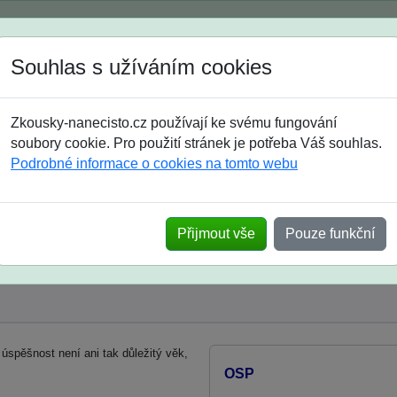
Spustili jsme přihlašování na školní rok 2026/2027!
Souhlas s užíváním cookies
Jak si vybrat
Časté dotazy
Zkousky-nanecisto.cz používají ke svému fungování
8. třída
9. třída
střední
maturanti
soutěže
prázdniny
soubory cookie. Pro použití stránek je potřeba Váš souhlas.
Podrobné informace o cookies na tomto webu
okladů "OSP" pro maturanty
Přijmout vše
Pouze funkční
spěšnost není ani tak důležitý věk,
OSP