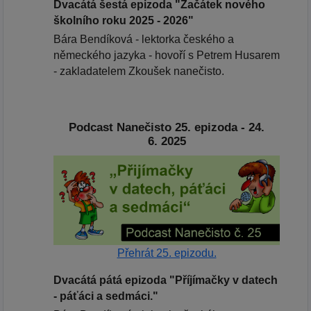
Dvacátá šestá epizoda "Začátek nového
školního roku 2025 - 2026"
Bára Bendíková - lektorka českého a
německého jazyka - hovoří s Petrem Husarem
- zakladatelem Zkoušek nanečisto.
Podcast Nanečisto 25. epizoda - 24.
6. 2025
Přehrát 25. epizodu.
Dvacátá pátá epizoda "Příjímačky v datech
- páťáci a sedmáci."