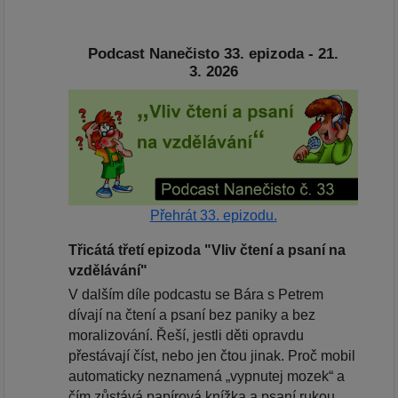
Podcast Nanečisto 33. epizoda - 21.
3. 2026
Přehrát 33. epizodu.
Třicátá třetí epizoda "Vliv čtení a psaní na
vzdělávání"
V dalším díle podcastu se Bára s Petrem
dívají na čtení a psaní bez paniky a bez
moralizování. Řeší, jestli děti opravdu
přestávají číst, nebo jen čtou jinak. Proč mobil
automaticky neznamená „vypnutej mozek“ a
čím zůstává papírová knížka a psaní rukou