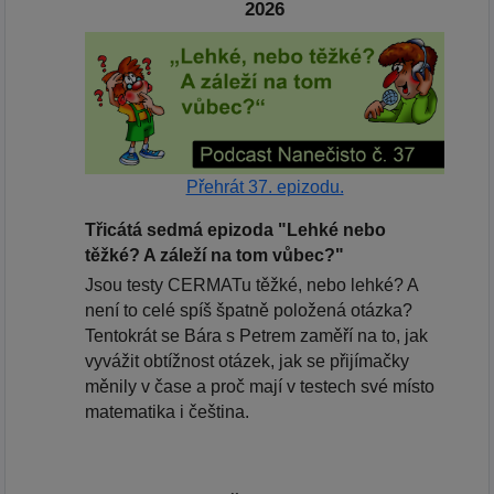
2026
Přehrát 37. epizodu.
Třicátá sedmá epizoda "Lehké nebo
těžké? A záleží na tom vůbec?"
Jsou testy CERMATu těžké, nebo lehké? A
není to celé spíš špatně položená otázka?
Tentokrát se Bára s Petrem zaměří na to, jak
vyvážit obtížnost otázek, jak se přijímačky
měnily v čase a proč mají v testech své místo
matematika i čeština.