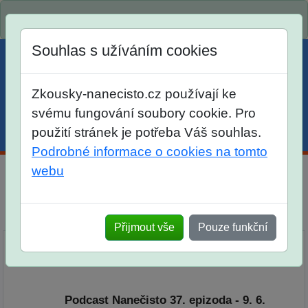
Spustili jsme přihlašování na školní rok 2026/2027!
Souhlas s užíváním cookies
Zkousky-nanecisto.cz používají ke
svému fungování soubory cookie. Pro
použití stránek je potřeba Váš souhlas.
Menu
Účet
Košík
Podrobné informace o cookies na tomto
webu
Podcast Nanečisto
Přehled epizod
Přijmout vše
Pouze funkční
Naše podcasty najdete také na
Spotify
.
Podcast Nanečisto 37. epizoda - 9. 6.