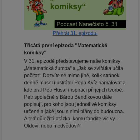
Přehrát 31. epizodu.
Třicátá první epizoda "Matematické
komiksy"
V 31. epizodě představujeme naše komiksy
„Matematická žumpa“ a „Jak se zvířátka učila
počítat“. Dozvíte se mimo jiné, kolik stránek
denně musel ilustrátor Pepa Kvíz namalovat a
kde bral Petr Husar inspiraci při jejich tvorbě.
Petr společně s Bárou Bendíkovou dále
popisují, pro koho jsou jednotlivé komiksy
určené a jaké jsou s nimi plány do budoucna.
A teď důležitá otázka: komu fandíte víc vy –
Oldovi, nebo medvědovi?