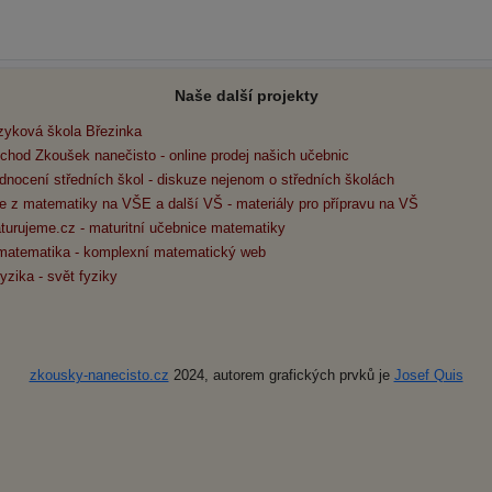
Naše další projekty
zyková škola Březinka
chod Zkoušek nanečisto - online prodej našich učebnic
dnocení středních škol - diskuze nejenom o středních školách
e z matematiky na VŠE a další VŠ - materiály pro přípravu na VŠ
turujeme.cz - maturitní učebnice matematiky
matematika - komplexní matematický web
yzika - svět fyziky
zkousky-nanecisto.cz
2024, autorem grafických prvků je
Josef Quis