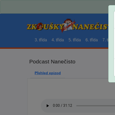
3. třída
4. třída
5. třída
6. třída
7. třída
Podcast Nanečisto
Přehled epizod