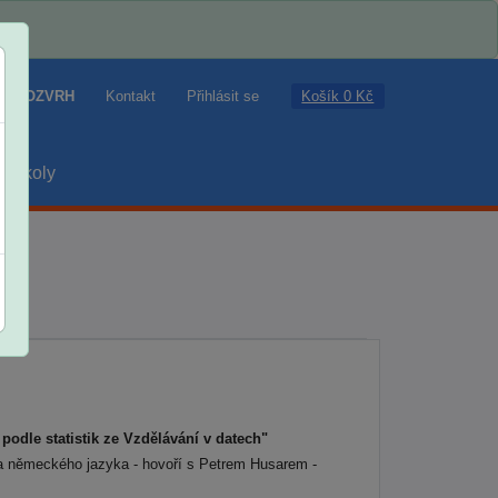
Košík 0 Kč
ROZVRH
Kontakt
Přihlásit se
školy
podle statistik ze Vzdělávání v datech"
a německého jazyka - hovoří s Petrem Husarem -