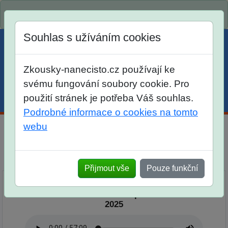
Spustili jsme přihlašování na školní rok 2026/2027!
Souhlas s užíváním cookies
Zkousky-nanecisto.cz používají ke
svému fungování soubory cookie. Pro
použití stránek je potřeba Váš souhlas.
Menu
Účet
Košík
Podrobné informace o cookies na tomto
webu
Podcast Nanečisto
Přehled epizod
Přijmout vše
Pouze funkční
Podcast Nanečisto 24. epizoda - 30. 5.
2025