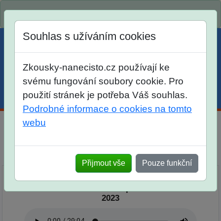
Spustili jsme přihlašování na školní rok 2026/2027!
Souhlas s užíváním cookies
Zkousky-nanecisto.cz používají ke
svému fungování soubory cookie. Pro
použití stránek je potřeba Váš souhlas.
Menu
Účet
Košík
Podrobné informace o cookies na tomto
webu
Podcast Nanečisto
Přehled epizod
Přijmout vše
Pouze funkční
Podcast Nanečisto 6. epizoda - 16. 10.
2023