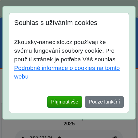
Spustili jsme přihlašování na školní rok 2026/2027!
Souhlas s užíváním cookies
Zkousky-nanecisto.cz používají ke
svému fungování soubory cookie. Pro
použití stránek je potřeba Váš souhlas.
Menu
Účet
Košík
Podrobné informace o cookies na tomto
webu
Podcast Nanečisto
Přehled epizod
Přijmout vše
Pouze funkční
Podcast Nanečisto 20. epizoda - 13.3.
2025