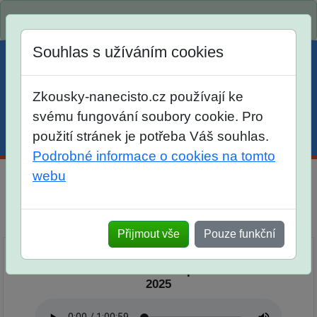
Spustili jsme přihlašování na školní rok 2026/2027!
Souhlas s užíváním cookies
Zkousky-nanecisto.cz používají ke
svému fungování soubory cookie. Pro
použití stránek je potřeba Váš souhlas.
Menu
Účet
Košík
Podrobné informace o cookies na tomto
webu
Podcast Nanečisto
Přehled epizod
Přijmout vše
Pouze funkční
Podcast Nanečisto 29. epizoda - 4. 11.
2025