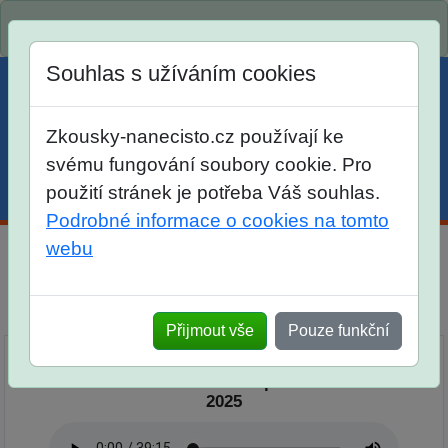
Spustili jsme přihlašování na školní rok 2026/2027!
Souhlas s užíváním cookies
Zkousky-nanecisto.cz používají ke
svému fungování soubory cookie. Pro
použití stránek je potřeba Váš souhlas.
Menu
Účet
Košík
Podrobné informace o cookies na tomto
webu
Podcast Nanečisto
Přehled epizod
Přijmout vše
Pouze funkční
Podcast Nanečisto 32. epizoda - 28. 1.
2025