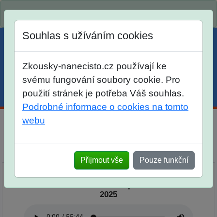
Spustili jsme přihlašování na školní rok 2026/2027!
Souhlas s užíváním cookies
Zkousky-nanecisto.cz používají ke
svému fungování soubory cookie. Pro
použití stránek je potřeba Váš souhlas.
Menu
Účet
Košík
Podrobné informace o cookies na tomto
webu
Podcast Nanečisto
Přehled epizod
Přijmout vše
Pouze funkční
Podcast Nanečisto 25. epizoda - 24. 6.
2025