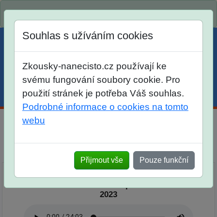
Spustili jsme přihlašování na školní rok 2026/2027!
Souhlas s užíváním cookies
Zkousky-nanecisto.cz používají ke
svému fungování soubory cookie. Pro
použití stránek je potřeba Váš souhlas.
Menu
Účet
Košík
Podrobné informace o cookies na tomto
webu
Podcast Nanečisto
Přehled epizod
Přijmout vše
Pouze funkční
Podcast Nanečisto 2. epizoda - 26. 7.
2023