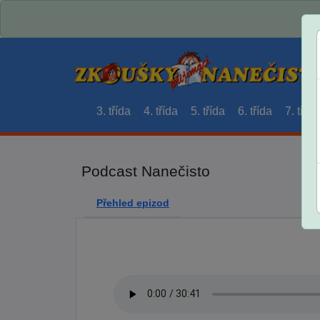
3. třída
4. třída
5. třída
6. třída
7. třída
Podcast Nanečisto
Přehled epizod