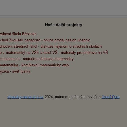
Naše další projekty
zyková škola Březinka
chod Zkoušek nanečisto - online prodej našich učebnic
dnocení středních škol - diskuze nejenom o středních školách
e z matematiky na VŠE a další VŠ - materiály pro přípravu na VŠ
turujeme.cz - maturitní učebnice matematiky
matematika - komplexní matematický web
yzika - svět fyziky
zkousky-nanecisto.cz
2024, autorem grafických prvků je
Josef Quis