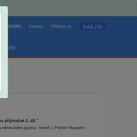
Košík 0 Kč
ROZVRH
Kontakt
Přihlásit se
školy
 přijímaček 2. díl."
a německého jazyka - hovoří s Petrem Husarem -