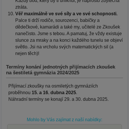
Každý bod, který by ti uniknul, je naprosto zbytečná
ztráta.
Věř maximálně ve své síly a ve své schopnosti.
Palce ti drží rodiče, sourozenci, babičky a
dědečkové, kamarádi a také my, učitelé ze Zkoušek
nanečisto. Jsme s tebou. A pamatuj, že vždy existuje
slunce za mraky a na konci každého tunelu se objeví
světlo. Jsi na vrcholu svých matematických sil (a
nejen těch)!
Termíny konání jednotných přijímacích zkoušek
na šestiletá gymnázia 2024/2025
Přijímací zkoušky na osmiletých gymnáziích
proběhnou
15. a 16. dubna 2025
.
Náhradní termíny se konají 29. a 30. dubna 2025.
Mohlo by Vás zajímat z naší nabídky: