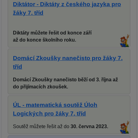
Diktátor - Diktáty z českého jazyka pro
žáky 7. tříd
Diktáty můžete řešit od konce září
až do konce školního roku.
Domácí Zkoušky nanečisto pro žáky 7.
tříd
Domácí Zkoušky nanečisto běží od 3. října až
do přijímacích zkoušek.
ÚL - matematická soutěž Úloh
Logických pro žáky 7. tříd
Soutěž můžete řešit až do
30. června 2023.