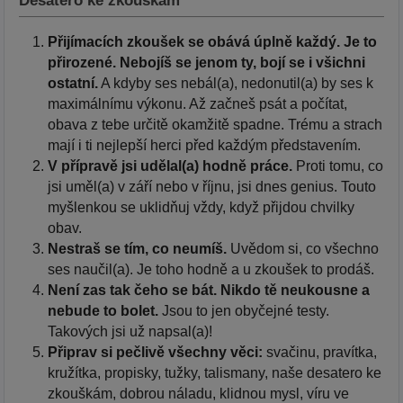
Desatero ke zkouškám
Přijímacích zkoušek se obává úplně každý. Je to
přirozené. Nebojíš se jenom ty, bojí se i všichni
ostatní.
A kdyby ses nebál(a), nedonutil(a) by ses k
maximálnímu výkonu. Až začneš psát a počítat,
obava z tebe určitě okamžitě spadne. Trému a strach
mají i ti nejlepší herci před každým představením.
V přípravě jsi udělal(a) hodně práce.
Proti tomu, co
jsi uměl(a) v září nebo v říjnu, jsi dnes genius. Touto
myšlenkou se uklidňuj vždy, když přijdou chvilky
obav.
Nestraš se tím, co neumíš.
Uvědom si, co všechno
ses naučil(a). Je toho hodně a u zkoušek to prodáš.
Není zas tak čeho se bát. Nikdo tě neukousne a
nebude to bolet.
Jsou to jen obyčejné testy.
Takových jsi už napsal(a)!
Připrav si pečlivě všechny věci:
svačinu, pravítka,
kružítka, propisky, tužky, talismany, naše desatero ke
zkouškám, dobrou náladu, klidnou mysl, víru ve