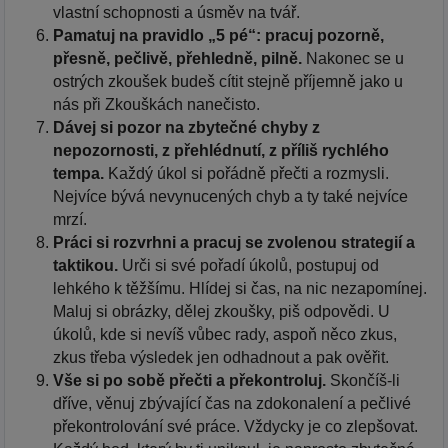
vlastní schopnosti a úsměv na tvář.
Pamatuj na pravidlo „5 pé“: pracuj pozorně,
přesně, pečlivě, přehledně, pilně.
Nakonec se u
ostrých zkoušek budeš cítit stejně příjemně jako u
nás při Zkouškách nanečisto.
Dávej si pozor na zbytečné chyby z
nepozornosti, z přehlédnutí, z příliš rychlého
tempa.
Každý úkol si pořádně přečti a rozmysli.
Nejvíce bývá nevynucených chyb a ty také nejvíce
mrzí.
Práci si rozvrhni a pracuj se zvolenou strategií a
taktikou.
Urči si své pořadí úkolů, postupuj od
lehkého k těžšímu. Hlídej si čas, na nic nezapomínej.
Maluj si obrázky, dělej zkoušky, piš odpovědi. U
úkolů, kde si nevíš vůbec rady, aspoň něco zkus,
zkus třeba výsledek jen odhadnout a pak ověřit.
Vše si po sobě přečti a překontroluj.
Skončíš-li
dříve, věnuj zbývající čas na zdokonalení a pečlivé
překontrolování své práce. Vždycky je co zlepšovat.