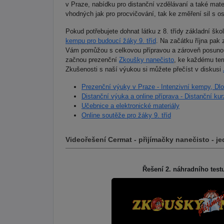
v Praze, nabídku pro distanční vzdělávaní a také mat
vhodných jak pro procvičování, tak ke změření sil s os
Pokud potřebujete dohnat látku z 8. třídy základní šk
kempu pro budoucí žáky 9. tříd
. Na začátku října pak
Vám pomůžou s celkovou přípravou a zároveň posunou
začnou prezenční
Zkoušky nanečisto
, ke každému te
Zkušenosti s naší výukou si můžete přečíst v diskusi
Prezenční výuky v Praze - Intenzivní kempy, Dl
Distanční výuka a online příprava - Distanční k
Učebnice a elektronické materiály
Online soutěže pro žáky 9. tříd
Videořešení Cermat - přijímačky nanečisto - 
Řešení 2. náhradního testu