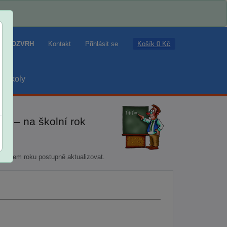
Košík 0 Kč
ROZVRH
Kontakt
Přihlásit se
školy
T – na školní rok
 během roku postupně aktualizovat.