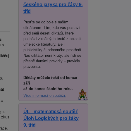
českého jazyka pro žáky 9.
tříd
Pusťte se do boje s naším
diktátorem. Tím, kdo vás postaví
před sérii deseti diktátů, které
pochází z reálných textů z oblasti
s
umělecké literatury, ale i
u a
publicistiky či odborného prostředí.
Náš diktátor není krutý, ale řídí se
lidňuj
přesně danými pravidly – pravidly
pravopisu.
Diktáty můžete řešit od konce
ou
září
až do konce školního roku.
tit
Více informací o soutěži.
 a
ÚL - matematická soutěž
j si
, zkus
Úloh Logických pro žáky
9. tříd
ráce.