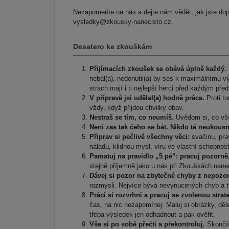
Nezapomeňte na nás a dejte nám vědět, jak jste do
vysledky@zkousky-nanecisto.cz.
Desatero ke zkouškám
Přijímacích zkoušek se obává úplně každý. Je
nebál(a), nedonutil(a) by ses k maximálnímu v
strach mají i ti nejlepší herci před každým pře
V přípravě jsi udělal(a) hodně práce.
Proti to
vždy, když přijdou chvilky obav.
Nestraš se tím, co neumíš.
Uvědom si, co vše
Není zas tak čeho se bát. Nikdo tě neukousn
Připrav si pečlivě všechny věci:
svačinu, pra
náladu, klidnou mysl, víru ve vlastní schopnos
Pamatuj na pravidlo „5 pé“: pracuj pozorně,
stejně příjemně jako u nás při Zkouškách nane
Dávej si pozor na zbytečné chyby z nepozorn
rozmysli. Nejvíce bývá nevynucených chyb a ty
Práci si rozvrhni a pracuj se zvolenou strate
čas, na nic nezapomínej. Maluj si obrázky, děl
třeba výsledek jen odhadnout a pak ověřit.
Vše si po sobě přečti a překontroluj.
Skončíš-