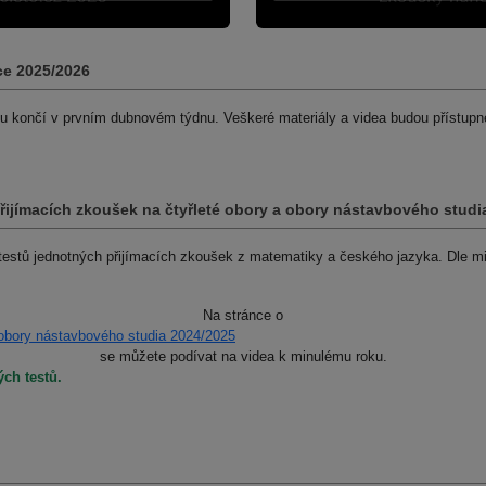
ce 2025/2026
du končí v prvním dubnovém týdnu. Veškeré materiály a videa budou přístupné
přijímacích zkoušek na čtyřleté obory a obory nástavbového stu
 testů jednotných přijímacích zkoušek z matematiky a českého jazyka. Dle m
Na stránce o
 obory nástavbového studia 2024/2025
se můžete podívat na videa k minulému roku.
ých testů.