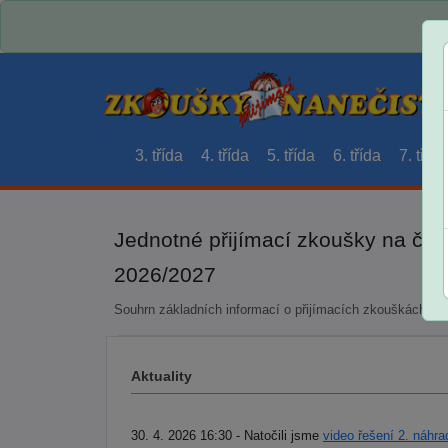
3. třída
4. třída
5. třída
6. třída
7. třída
Jednotné přijímací zkoušky na čty
2026/2027
Souhrn základních informací o přijímacích zkouškách a 
Aktuality
30. 4. 2026 16:30 - Natočili jsme
video řešení 2. náhra