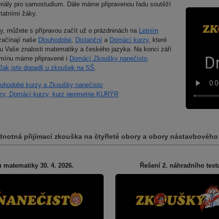
eriály pro samostudium. Dále máme připravenou řadu soutěží
tatními žáky.
oly, můžete s přípravou začít už o prázdninách na
Letním
 začínají naše
Dlouhodobé
,
Distanční
a
Domácí kurzy
, které
 Vaše znalosti matematiky a českého jazyka. Na konci září
rmínu máme připravené i
Domácí Zkoušky nanečisto
.
Jak jste dopadli u zkoušek na SŠ
.
ouhodobé kurzy a Zkoušky nanečisto
urzy, Domácí kurzy, kurz geometrie KURÝR
jednotná přijímací zkouška na čtyřleté obory a obory nástavbové
 matematiky 30. 4. 2026.
Řešení 2. náhradního test