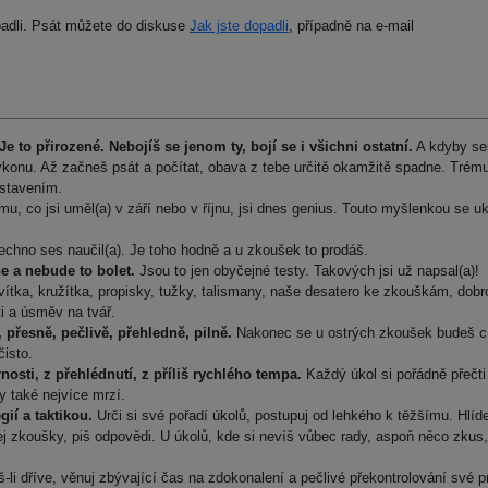
padli. Psát můžete do diskuse
Jak jste dopadli
, případně na e-mail
 to přirozené. Nebojíš se jenom ty, bojí se i všichni ostatní.
A kdyby se
ýkonu. Až začneš psát a počítat, obava z tebe určitě okamžitě spadne. Trém
dstavením.
mu, co jsi uměl(a) v září nebo v říjnu, jsi dnes genius. Touto myšlenkou se uk
chno ses naučil(a). Je toho hodně a u zkoušek to prodáš.
e a nebude to bolet.
Jsou to jen obyčejné testy. Takových jsi už napsal(a)!
vítka, kružítka, propisky, tužky, talismany, naše desatero ke zkouškám, dobr
ti a úsměv na tvář.
 přesně, pečlivě, přehledně, pilně.
Nakonec se u ostrých zkoušek budeš cí
čisto.
osti, z přehlédnutí, z příliš rychlého tempa.
Každý úkol si pořádně přečti
 také nejvíce mrzí.
gií a taktikou.
Urči si své pořadí úkolů, postupuj od lehkého k těžšímu. Hlíde
ej zkoušky, piš odpovědi. U úkolů, kde si nevíš vůbec rady, aspoň něco zkus
li dříve, věnuj zbývající čas na zdokonalení a pečlivé překontrolování své p